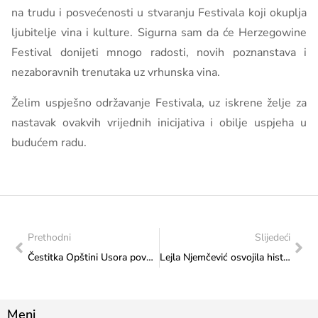
na trudu i posvećenosti u stvaranju Festivala koji okuplja
ljubitelje vina i kulture. Sigurna sam da će Herzegowine
Festival donijeti mnogo radosti, novih poznanstava i
nezaboravnih trenutaka uz vrhunska vina.
Želim uspješno održavanje Festivala, uz iskrene želje za
nastavak ovakvih vrijednih inicijativa i obilje uspjeha u
budućem radu.
Prethodni
Slijedeći
Čestitka Opštini Usora povodom Dana Opštine
Lejla Njemčević osvojila historijsku 15. medalju na Svjetskom kupu
Meni