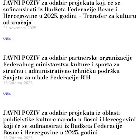
JAVNI POZIV za odabir projekata koji će se
sufinansirati iz Budžeta Federacije Bosne i
Hercegovine u 2025. godini – Transfer za kulturu
od značaja
27 Novembra, 2025
Više...
JAVNI POZIV za odabir partnerske organizacije
Federalnog ministarstva kulture i sporta za
stručnu i administrativno tehničku podršku
Savjetu za mlade Federacije BiH
15 Oktobra, 2025
Više...
JAVNI POZIV za odabir projekata iz oblasti
publicistike kulture naroda u Bosni i Hercegovini
koji će se sufinansirati iz Budžeta Federacije
Bosne i Hercegovine u 2025. godini
15 Oktobra, 2025