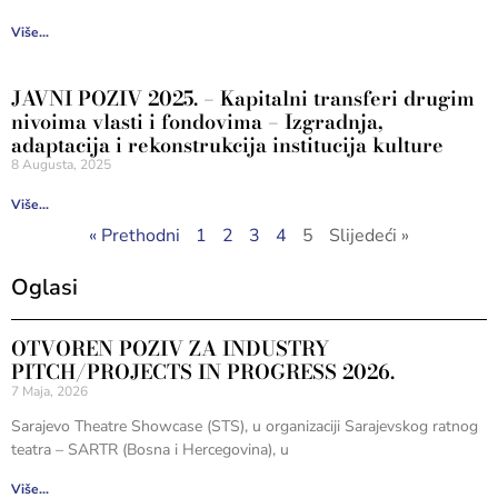
Više...
JAVNI POZIV 2025. – Kapitalni transferi drugim
nivoima vlasti i fondovima – Izgradnja,
adaptacija i rekonstrukcija institucija kulture
8 Augusta, 2025
Više...
« Prethodni
1
2
3
4
5
Slijedeći »
Oglasi
OTVOREN POZIV ZA INDUSTRY
PITCH/PROJECTS IN PROGRESS 2026.
7 Maja, 2026
Sarajevo Theatre Showcase (STS), u organizaciji Sarajevskog ratnog
teatra – SARTR (Bosna i Hercegovina), u
Više...