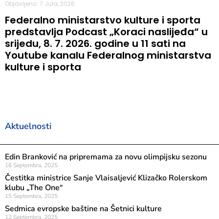
Objavljeno: 7 Jula, 2026
Federalno ministarstvo kulture i sporta
predstavlja Podcast „Koraci naslijeđa“ u
srijedu, 8. 7. 2026. godine u 11 sati na
Youtube kanalu Federalnog ministarstva
kulture i sporta
Aktuelnosti
Edin Branković na pripremama za novu olimpijsku sezonu
16 Septembra, 2025
Čestitka ministrice Sanje Vlaisaljević Klizačko Rolerskom
klubu „The One“
15 Septembra, 2025
Sedmica evropske baštine na Šetnici kulture
12 Septembra, 2025