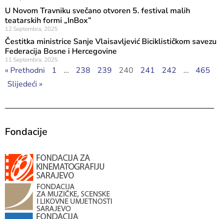
U Novom Travniku svečano otvoren 5. festival malih
teatarskih formi „InBox”
12 Septembra, 2025
Čestitka ministrice Sanje Vlaisavljević Biciklističkom savezu
Federacija Bosne i Hercegovine
11 Septembra, 2025
« Prethodni
1
…
238
239
240
241
242
…
465
Slijedeći »
Fondacije