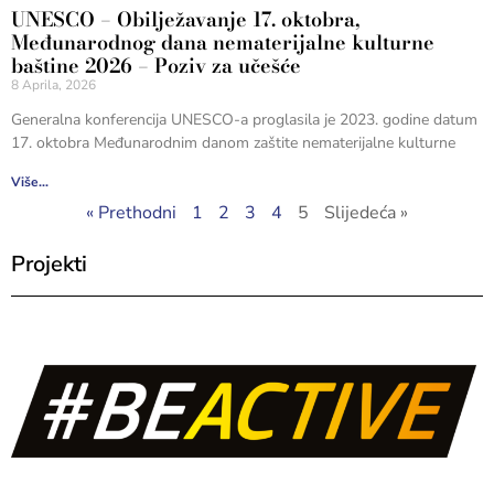
UNESCO – Obilježavanje 17. oktobra,
Međunarodnog dana nematerijalne kulturne
baštine 2026 – Poziv za učešće
8 Aprila, 2026
Generalna konferencija UNESCO-a proglasila je 2023. godine datum
17. oktobra Međunarodnim danom zaštite nematerijalne kulturne
Više...
« Prethodni
1
2
3
4
5
Slijedeća »
Projekti