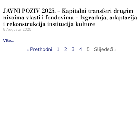
JAVNI POZIV 2025. – Kapitalni transferi drugim
nivoima vlasti i fondovima – Izgradnja, adaptacija
i rekonstrukcija institucija kulture
8 Augusta, 2025
Više...
« Prethodni
1
2
3
4
5
Slijedeći »