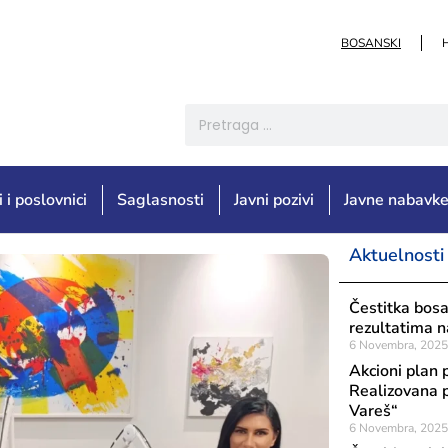
BOSANSKI
i i poslovnici
Saglasnosti
Javni pozivi
Javne nabavk
Aktuelnosti
Čestitka bos
rezultatima 
6 Novembra, 2025
Akcioni plan 
Realizovana p
Vareš“
6 Novembra, 2025