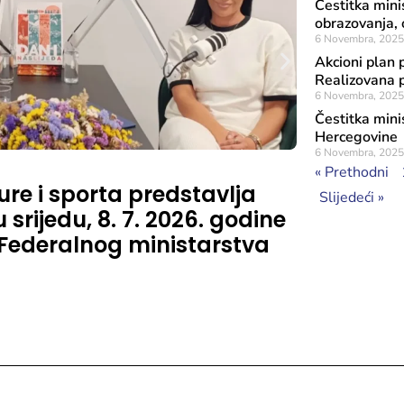
Čestitka mini
obrazovanja, o
6 Novembra, 2025
Akcioni plan 
Realizovana 
6 Novembra, 2025
Čestitka minis
Hercegovine
6 Novembra, 2025
Objavljeno: 3 Ju
« Prethodni
ure i sporta predstavlja
Rezultat
Slijedeći »
srijedu, 8. 7. 2026. godine
značaja
 Federalnog ministarstva
Sufinans