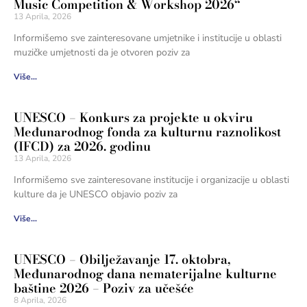
Music Competition & Workshop 2026“
13 Aprila, 2026
Informišemo sve zainteresovane umjetnike i institucije u oblasti
muzičke umjetnosti da je otvoren poziv za
Više...
UNESCO – Konkurs za projekte u okviru
Međunarodnog fonda za kulturnu raznolikost
(IFCD) za 2026. godinu
13 Aprila, 2026
Informišemo sve zainteresovane institucije i organizacije u oblasti
kulture da je UNESCO objavio poziv za
Više...
UNESCO – Obilježavanje 17. oktobra,
Međunarodnog dana nematerijalne kulturne
baštine 2026 – Poziv za učešće
8 Aprila, 2026