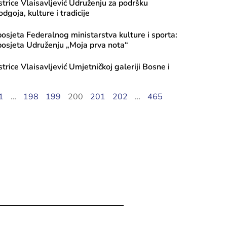
strice Vlaisavljević Udruženju za podršku
dgoja, kulture i tradicije
posjeta Federalnog ministarstva kulture i sporta:
posjeta Udruženju „Moja prva nota“
trice Vlaisavljević Umjetničkoj galeriji Bosne i
la, 2026
1
…
198
199
200
201
202
…
465
i javnog poziva 2026: Transfer za ku
, Tekući transfer pojedincima, Progr
iranje mobilnosti umjetnika – Ciklus