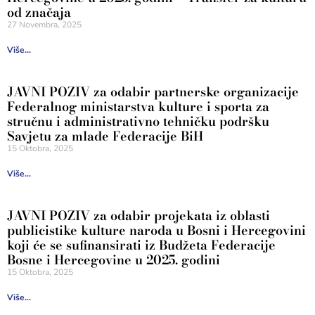
od značaja
27 Novembra, 2025
Više...
JAVNI POZIV za odabir partnerske organizacije
Federalnog ministarstva kulture i sporta za
stručnu i administrativno tehničku podršku
Savjetu za mlade Federacije BiH
15 Oktobra, 2025
Više...
JAVNI POZIV za odabir projekata iz oblasti
publicistike kulture naroda u Bosni i Hercegovini
koji će se sufinansirati iz Budžeta Federacije
Bosne i Hercegovine u 2025. godini
15 Oktobra, 2025
Više...