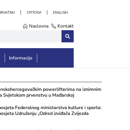
HRVATSKI
СРПСКИ
ENGLISH
Naslovna
Kontakt
e
Informacije
anskohercegovačkim powerlifterima na iznimnim
na Svjetskom prvenstvu u Mađarskoj
posjeta Federalnog ministarstva kulture i sporta:
osjeta Udruženju „Odred izviđača Zvijezda