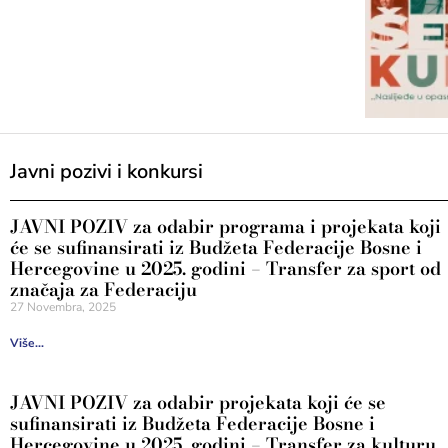
Javni pozivi i konkursi
JAVNI POZIV za odabir programa i projekata koji
će se sufinansirati iz Budžeta Federacije Bosne i
Hercegovine u 2025. godini – Transfer za sport od
značaja za Federaciju
27 Novembra, 2025
Više...
JAVNI POZIV za odabir projekata koji će se
sufinansirati iz Budžeta Federacije Bosne i
Hercegovine u 2025. godini – Transfer za kulturu