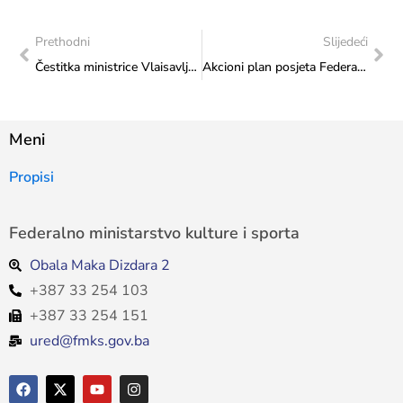
Prethodni
Slijedeći
Čestitka ministrice Vlaisavljević Franjevačkom samostanu Rama-Šćit
Akcioni plan posjeta Federalnog ministarstva kulture i sporta: Realizovana posjeta Udruženju za podršku osobama s mentalnim poteškoćama i invaliditetom “Menssana” u Sarajevu
Meni
Propisi
Federalno ministarstvo kulture i sporta
Obala Maka Dizdara 2
+387 33 254 103
+387 33 254 151
ured@fmks.gov.ba