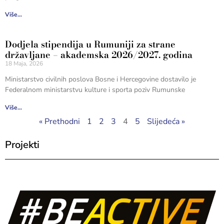
Više...
Dodjela stipendija u Rumuniji za strane
državljane – akademska 2026/2027. godina
18 Maja, 2026
Ministarstvo civilnih poslova Bosne i Hercegovine dostavilo je
Federalnom ministarstvu kulture i sporta poziv Rumunske
Više...
« Prethodni
1
2
3
4
5
Slijedeća »
Projekti