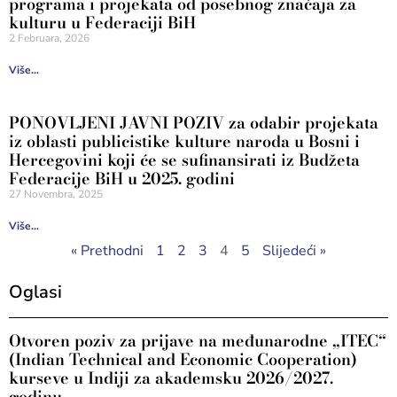
programa i projekata od posebnog značaja za
kulturu u Federaciji BiH
2 Februara, 2026
Više...
PONOVLJENI JAVNI POZIV za odabir projekata
iz oblasti publicistike kulture naroda u Bosni i
Hercegovini koji će se sufinansirati iz Budžeta
Federacije BiH u 2025. godini
27 Novembra, 2025
Više...
« Prethodni
1
2
3
4
5
Slijedeći »
Oglasi
Otvoren poziv za prijave na međunarodne „ITEC“
(Indian Technical and Economic Cooperation)
kurseve u Indiji za akademsku 2026/2027.
godinu