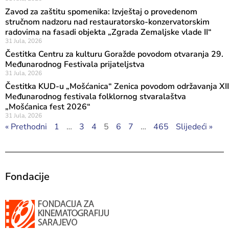
Zavod za zaštitu spomenika: Izvještaj o provedenom
stručnom nadzoru nad restauratorsko-konzervatorskim
radovima na fasadi objekta „Zgrada Zemaljske vlade II“
31 Jula, 2026
Čestitka Centru za kulturu Goražde povodom otvaranja 29.
Međunarodnog Festivala prijateljstva
31 Jula, 2026
Čestitka KUD-u „Mošćanica“ Zenica povodom održavanja XII
Međunarodnog festivala folklornog stvaralaštva
„Mošćanica fest 2026“
31 Jula, 2026
« Prethodni
1
…
3
4
5
6
7
…
465
Slijedeći »
Fondacije