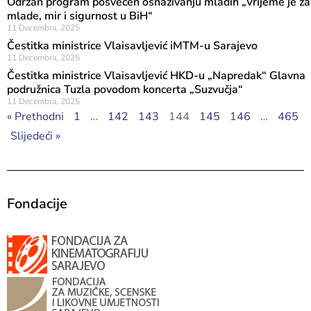
Održan program posvećen osnaživanju mladih „Vrijeme je za
mlade, mir i sigurnost u BiH“
11 Decembra, 2025
Čestitka ministrice Vlaisavljević iMTM-u Sarajevo
11 Decembra, 2025
Čestitka ministrice Vlaisavljević HKD-u „Napredak“ Glavna
podružnica Tuzla povodom koncerta „Suzvučja“
11 Decembra, 2025
« Prethodni
1
…
142
143
144
145
146
…
465
Slijedeći »
Fondacije