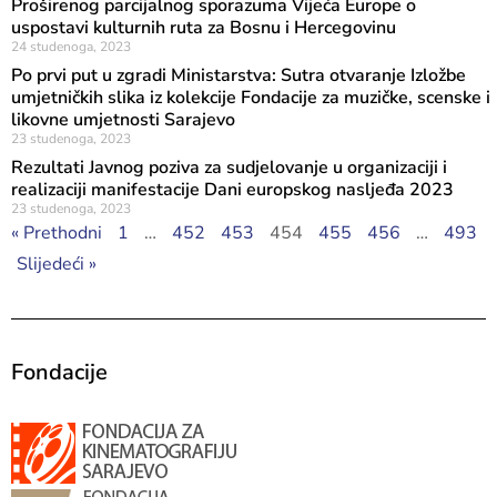
Proširenog parcijalnog sporazuma Vijeća Europe o
uspostavi kulturnih ruta za Bosnu i Hercegovinu
24 studenoga, 2023
Po prvi put u zgradi Ministarstva: Sutra otvaranje Izložbe
umjetničkih slika iz kolekcije Fondacije za muzičke, scenske i
likovne umjetnosti Sarajevo
23 studenoga, 2023
Rezultati Javnog poziva za sudjelovanje u organizaciji i
realizaciji manifestacije Dani europskog nasljeđa 2023
23 studenoga, 2023
« Prethodni
1
…
452
453
454
455
456
…
493
Slijedeći »
Fondacije