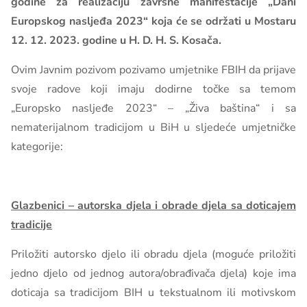
godine za realizaciju završne manifestacije „Dani
Europskog nasljeđa 2023“ koja će se održati u Mostaru
12. 12. 2023. godine u H. D. H. S. Kosača.
Ovim Javnim pozivom pozivamo umjetnike FBIH da prijave
svoje radove koji imaju dodirne točke sa temom
„Europsko nasljeđe 2023“ – „Živa baština“ i sa
nematerijalnom tradicijom u BiH u sljedeće umjetničke
kategorije:
Glazbenici – autorska djela i obrade djela sa doticajem
tradicije
Priložiti autorsko djelo ili obradu djela (moguće priložiti
jedno djelo od jednog autora/obrađivača djela) koje ima
doticaja sa tradicijom BIH u tekstualnom ili motivskom