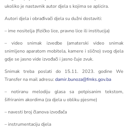
ukoliko je nastavnik autor djela s kojima se aplicira.
Autori djela i obrađivači djela su dužni dostaviti:
– ime nositelja (fizičko lice, pravno lice ili institucija)
– video snimak izvedbe (amaterski video snimak
snimljeno aparatom mobitela, kamere i slično) svog djela
gdje se jasno vide izvođači i jasno čuje zvuk.
Snimak treba poslati do 15.11. 2023. godine We
Transfer na mail adresu:
damir.bunoza@fmks.gov.ba
– notiranu melodiju glasa sa potpisanim tekstom,
šifriranim akordima (za djela u obliku pjesme)
– navesti broj članova izvođača
– instrumentaciju djela