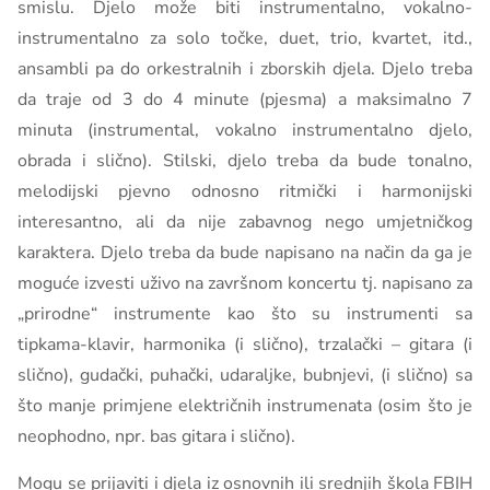
smislu. Djelo može biti instrumentalno, vokalno-
instrumentalno za solo točke, duet, trio, kvartet, itd.,
ansambli pa do orkestralnih i zborskih djela. Djelo treba
da traje od 3 do 4 minute (pjesma) a maksimalno 7
minuta (instrumental, vokalno instrumentalno djelo,
obrada i slično). Stilski, djelo treba da bude tonalno,
melodijski pjevno odnosno ritmički i harmonijski
interesantno, ali da nije zabavnog nego umjetničkog
karaktera. Djelo treba da bude napisano na način da ga je
moguće izvesti uživo na završnom koncertu tj. napisano za
„prirodne“ instrumente kao što su instrumenti sa
tipkama-klavir, harmonika (i slično), trzalački – gitara (i
slično), gudački, puhački, udaraljke, bubnjevi, (i slično) sa
što manje primjene električnih instrumenata (osim što je
neophodno, npr. bas gitara i slično).
Mogu se prijaviti i djela iz osnovnih ili srednjih škola FBIH