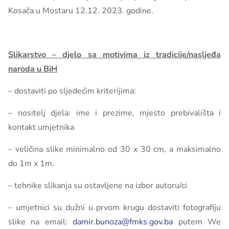
Kosača u Mostaru 12.12. 2023. godine.
Slikarstvo – djelo sa motivima iz tradicije/nasljeđa
naroda u BiH
– dostaviti po sljedećim kriterijima:
– nositelj djela: ime i prezime, mjesto prebivališta i
kontakt umjetnika
– veličina slike minimalno od 30 x 30 cm, a maksimalno
do 1m x 1m.
– tehnike slikanja su ostavljene na izbor autoru/ci
– umjetnici su dužni u prvom krugu dostaviti fotografiju
slike na email:
damir.bunoza@fmks.gov.ba
putem We