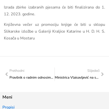
Izrada zbirke izabranih pjesama će biti finalizirana do 1.
12. 2023. godine.
Književna večer uz promociju knjige će biti u sklopu
Slikarske izložbe u Galeriji Kraljice Katarine u H. D. H. S.
Kosača u Mostaru
Prethodni
Slijedeći
Pravilnik o radnim odnosima državnih službenika i namještenika Federalnog ministarstva kulture i športa
Ministrica Vlaisavljević na sastanku s direktorom Festivala ulične umjetnosti, Alešom Kurtom
Meni
Propisi