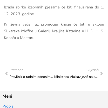
Izrada zbirke izabranih pjesama će biti finalizirana do 1.
12. 2023. godine.
Književna večer uz promociju knjige će biti u sklopu
Slikarske izložbe u Galeriji Kraljice Katarine u H. D. H. S.
Kosača u Mostaru.
Prethodni
Slijedeći
Pravilnik o radnim odnosima državnih službenika i namještenika Federalnog ministarstva kulture i sporta
Ministrica Vlaisavljević na sastanku s direktorom Festivala ulične umjetnosti, Alešom Kurtom
Meni
Propisi