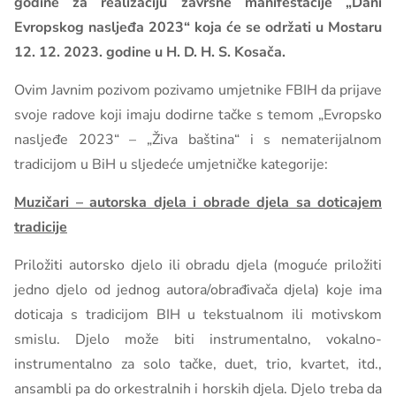
godine za realizaciju završne manifestacije „Dani
Evropskog nasljeđa 2023“ koja će se održati u Mostaru
12. 12. 2023. godine u H. D. H. S. Kosača.
Ovim Javnim pozivom pozivamo umjetnike FBIH da prijave
svoje radove koji imaju dodirne tačke s temom „Evropsko
nasljeđe 2023“ – „Živa baština“ i s nematerijalnom
tradicijom u BiH u sljedeće umjetničke kategorije:
Muzičari – autorska djela i obrade djela sa doticajem
tradicije
Priložiti autorsko djelo ili obradu djela (moguće priložiti
jedno djelo od jednog autora/obrađivača djela) koje ima
doticaja s tradicijom BIH u tekstualnom ili motivskom
smislu. Djelo može biti instrumentalno, vokalno-
instrumentalno za solo tačke, duet, trio, kvartet, itd.,
ansambli pa do orkestralnih i horskih djela. Djelo treba da