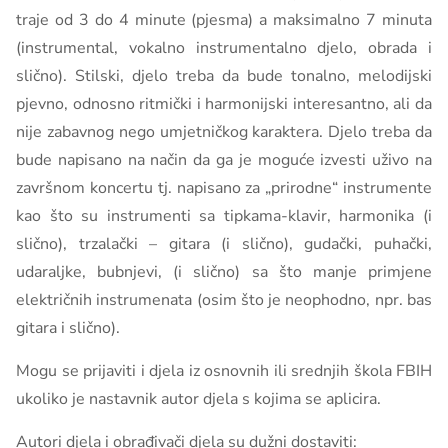
traje od 3 do 4 minute (pjesma) a maksimalno 7 minuta
(instrumental, vokalno instrumentalno djelo, obrada i
slično). Stilski, djelo treba da bude tonalno, melodijski
pjevno, odnosno ritmički i harmonijski interesantno, ali da
nije zabavnog nego umjetničkog karaktera. Djelo treba da
bude napisano na način da ga je moguće izvesti uživo na
završnom koncertu tj. napisano za „prirodne“ instrumente
kao što su instrumenti sa tipkama-klavir, harmonika (i
slično), trzalački – gitara (i slično), gudački, puhački,
udaraljke, bubnjevi, (i slično) sa što manje primjene
električnih instrumenata (osim što je neophodno, npr. bas
gitara i slično).
Mogu se prijaviti i djela iz osnovnih ili srednjih škola FBIH
ukoliko je nastavnik autor djela s kojima se aplicira.
Autori djela i obrađivači djela su dužni dostaviti: