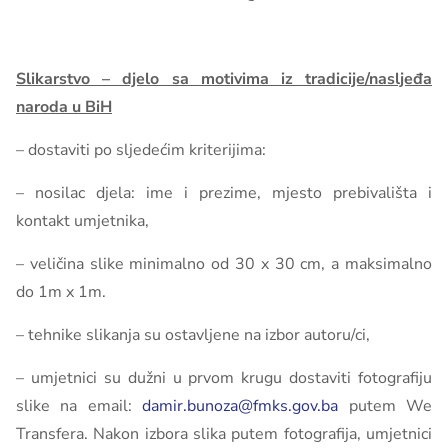
Slikarstvo – djelo sa motivima iz tradicije/nasljeđa
naroda u BiH
– dostaviti po sljedećim kriterijima:
– nosilac djela: ime i prezime, mjesto prebivališta i
kontakt umjetnika,
– veličina slike minimalno od 30 x 30 cm, a maksimalno
do 1m x 1m.
– tehnike slikanja su ostavljene na izbor autoru/ci,
– umjetnici su dužni u prvom krugu dostaviti fotografiju
slike na email:
damir.bunoza@fmks.gov.ba
putem We
Transfera. Nakon izbora slika putem fotografija, umjetnici