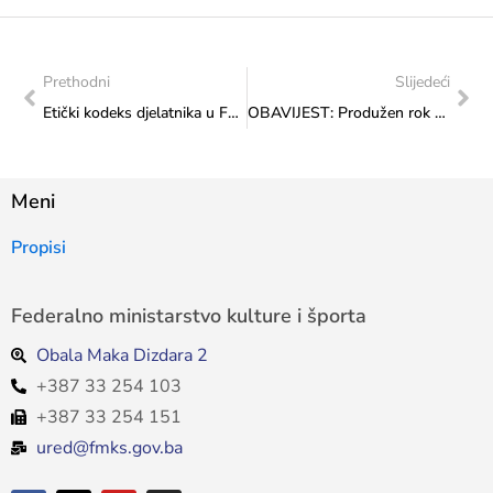
Prethodni
Slijedeći
Etički kodeks djelatnika u Federalnom ministarstvu kulture i sporta
OBAVIJEST: Produžen rok Javnog poziva umjetnicima FBiH do 15. 11. 2023. godine za prijave radova za realizaciju završne manifestacije „Dani Europskog nasljeđa 2023“
Meni
Propisi
Federalno ministarstvo kulture i športa
Obala Maka Dizdara 2
+387 33 254 103
+387 33 254 151
ured@fmks.gov.ba