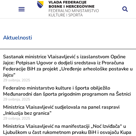
Aktuelnosti
Sastanak ministrice Vlaisavljević s izaslanstvom Općine
Jajce: Potpisan Ugovor o dodjeli sredstava iz Proračuna
Federacije BiH za projekt „Uređenje arheološke postavke u
Jajcu“
29 svibnja, 2025
Federalno ministarstvo kulture i športa obilježilo
Međunarodni dan športa prigodnim programom na Šetnici
29 svibnja, 2025
Ministrica Vlaisavljević sudjelovala na panel raspravi
„Inkluzija bez granica”
29 svibnja, 2025
Ministrica Vlaisavljević na manifestaciji „Noć Izviđača“ u
Ljubuškom u čast rukometnom prvaku BiH i osvajaču Kupa