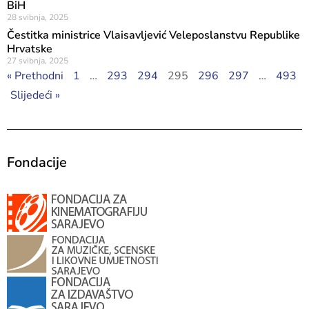
BiH
28 svibnja, 2025
Čestitka ministrice Vlaisavljević Veleposlanstvu Republike
Hrvatske
27 svibnja, 2025
« Prethodni
1
…
293
294
295
296
297
…
493
Slijedeći »
Fondacije