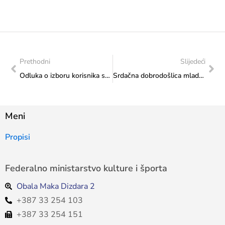
Prethodni
Slijedeći
Odluka o izboru korisnika sredstava “Kapitalni transferi drugim razinama vlasti i fondovima – Izgradnja, adaptacija i rekonstrukcija institucija kulture” utvrđenih Proračunom Federacije Bosne i Hercegovine za 2025. godinu Federalnom ministarstvu kulture i športa
Srdačna dobrodošlica mladom športskom heroju iz Judo kluba „Borsa“: Ministrica Vlaisavljević upriličila prijam za Mostarca Josipa Marića
Meni
Propisi
Federalno ministarstvo kulture i športa
Obala Maka Dizdara 2
+387 33 254 103
+387 33 254 151