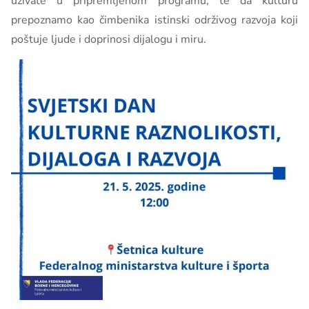
uživate u pripremljenom programu, te da kulturu
prepoznamo kao čimbenika istinski održivog razvoja koji
poštuje ljude i doprinosi dijalogu i miru.