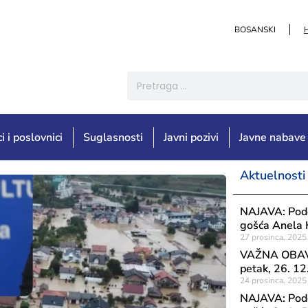
BOSANSKI
i i poslovnici
Suglasnosti
Javni pozivi
Javne nabave
Aktuelnosti
NAJAVA: Podca
gošća Anela 
27 prosinca, 2025
VAŽNA OBAVIJ
petak, 26. 1
24 prosinca, 2025
NAJAVA: Podca