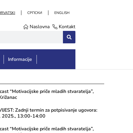
HRVATSKI
СРПСКИ
ENGLISH
Naslovna
Kontakt
Informacije
st “Motivacijske priče mladih stvaratelja”,
Križanac
EST: Zadnji termin za potpisivanje ugovora:
2. 2025., 13:00-14:00
st “Motivacijske priče mladih stvaratelja”,