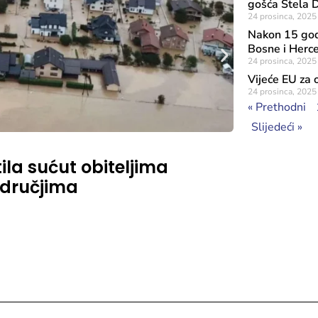
gošća Stela 
24 prosinca, 2025
Nakon 15 god
Bosne i Herc
24 prosinca, 2025
Vijeće EU za 
24 prosinca, 2025
« Prethodni
Slijedeći »
Objavljeno: 4 li
tila sućut obiteljima
Dani eu
odručjima
kulture 