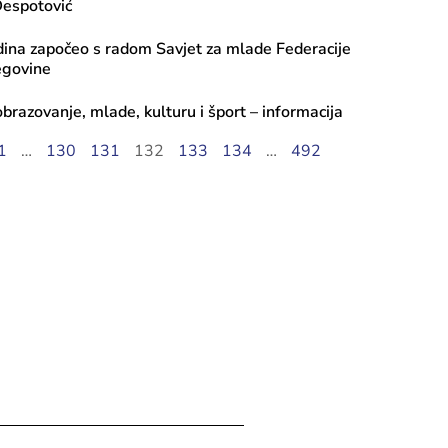
Despotović
ina započeo s radom Savjet za mlade Federacije
egovine
obrazovanje, mlade, kulturu i šport – informacija
1
…
130
131
132
133
134
…
492
stopada, 2024
ropskog nasljeđa – Hazreti Hamza na
9. 10. 2024. godine u 19 sati