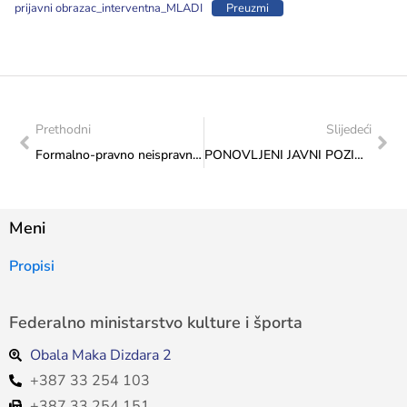
prijavni obrazac_interventna_MLADI
Preuzmi
Prethodni
Slijedeći
Formalno-pravno neispravne prijave za Javni poziv za odabir programa i projekata koji će se sufinancirati iz Proračuna Federacije BiH u 2024. godini – Kapitalni transferi drugim razinama vlasti i fondovima – izgradnja, adaptacija i rekonstrukcija institucija kulture
PONOVLJENI JAVNI POZIV za potporu projektima institucija znanosti od značaja za Bosnu i Hercegovinu u 2024. godini
Meni
Propisi
Federalno ministarstvo kulture i športa
Obala Maka Dizdara 2
+387 33 254 103
+387 33 254 151