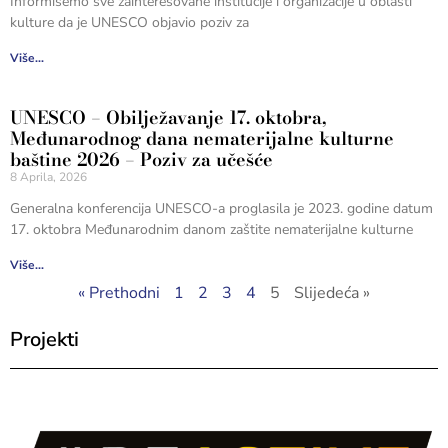
Informišemo sve zainteresovane institucije i organizacije u oblasti
kulture da je UNESCO objavio poziv za
Više...
UNESCO – Obilježavanje 17. oktobra,
Međunarodnog dana nematerijalne kulturne
baštine 2026 – Poziv za učešće
8 Aprila, 2026
Generalna konferencija UNESCO-a proglasila je 2023. godine datum
17. oktobra Međunarodnim danom zaštite nematerijalne kulturne
Više...
« Prethodni
1
2
3
4
5
Slijedeća »
Projekti