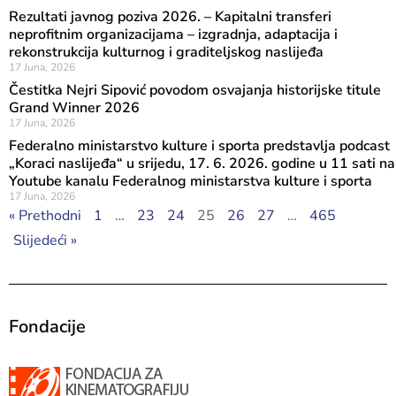
Rezultati javnog poziva 2026. – Kapitalni transferi
neprofitnim organizacijama – izgradnja, adaptacija i
rekonstrukcija kulturnog i graditeljskog naslijeđa
17 Juna, 2026
Čestitka Nejri Sipović povodom osvajanja historijske titule
Grand Winner 2026
17 Juna, 2026
Federalno ministarstvo kulture i sporta predstavlja podcast
„Koraci naslijeđa“ u srijedu, 17. 6. 2026. godine u 11 sati na
Youtube kanalu Federalnog ministarstva kulture i sporta
17 Juna, 2026
« Prethodni
1
…
23
24
25
26
27
…
465
Slijedeći »
Fondacije