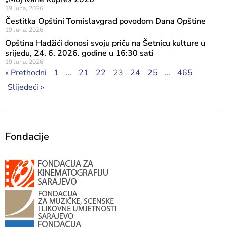
19 Juna, 2026
Čestitka Opštini Tomislavgrad povodom Dana Opštine
19 Juna, 2026
Opština Hadžići donosi svoju priču na Šetnicu kulture u
srijedu, 24. 6. 2026. godine u 16:30 sati
19 Juna, 2026
« Prethodni
1
…
21
22
23
24
25
…
465
Slijedeći »
Fondacije