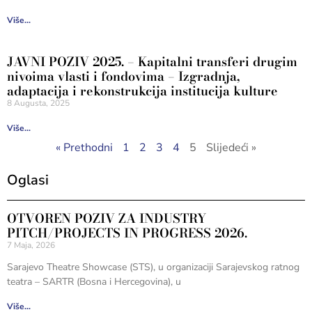
Više...
JAVNI POZIV 2025. – Kapitalni transferi drugim
nivoima vlasti i fondovima – Izgradnja,
adaptacija i rekonstrukcija institucija kulture
8 Augusta, 2025
Više...
« Prethodni
1
2
3
4
5
Slijedeći »
Oglasi
OTVOREN POZIV ZA INDUSTRY
PITCH/PROJECTS IN PROGRESS 2026.
7 Maja, 2026
Sarajevo Theatre Showcase (STS), u organizaciji Sarajevskog ratnog
teatra – SARTR (Bosna i Hercegovina), u
Više...