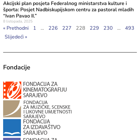
Akcijski plan posjeta Federalnog ministarstva kulture i
športa: Posjet Nadbiskupijskom centru za pastoral mladih
“Ivan Pavao II.”
8 listopada, 2025
« Prethodni
1
…
226
227
228
229
230
…
493
Slijedeći »
Fondacije