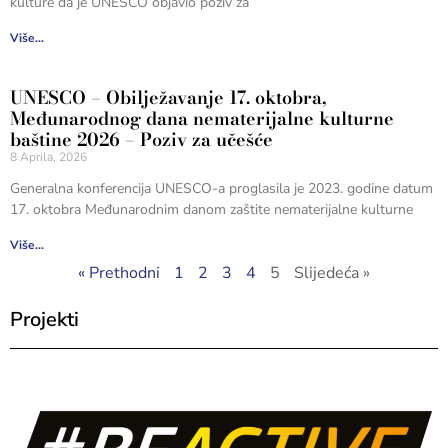
kulture da je UNESCO objavio poziv za
Više...
UNESCO – Obilježavanje 17. oktobra,
Međunarodnog dana nematerijalne kulturne
baštine 2026 – Poziv za učešće
8 Aprila, 2026
Generalna konferencija UNESCO-a proglasila je 2023. godine datum
17. oktobra Međunarodnim danom zaštite nematerijalne kulturne
Više...
« Prethodni
1
2
3
4
5
Slijedeća »
Projekti