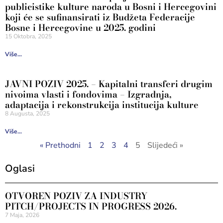
publicistike kulture naroda u Bosni i Hercegovini
koji će se sufinansirati iz Budžeta Federacije
Bosne i Hercegovine u 2025. godini
15 Oktobra, 2025
Više...
JAVNI POZIV 2025. – Kapitalni transferi drugim
nivoima vlasti i fondovima – Izgradnja,
adaptacija i rekonstrukcija institucija kulture
8 Augusta, 2025
Više...
« Prethodni
1
2
3
4
5
Slijedeći »
Oglasi
OTVOREN POZIV ZA INDUSTRY
PITCH/PROJECTS IN PROGRESS 2026.
7 Maja, 2026