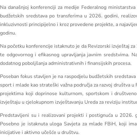
Na današnjoj konferenciji za medije Federalnog ministarstva k
budžetskih sredstava po transferima u 2026. godini, realizo
inkluzivnosti principijelno i kroz provedene projekte, a najavlje
godinu.
Na početku konferencije istaknuto je da Revizorski izvještaj za
te odgovornog i efikasnog upravljanja javnim sredstvima. Na
dodatnog poboljšanja administrativnih i finansijskih procesa.
Poseban fokus stavljen je na raspodjelu budžetskih sredstava 
sport i mlade kao strateški važna područja za razvoj društva u 
projektima koji doprinose kulturnom, sportskom i društvenom
izvještaju u cjelokupnom izvještavanju Ureda za reviziju institu
Predstavljeni su i realizovani projekti i postignuća u 2026. 
Posebno je istaknuta uloga Savjeta za mlade FBiH, koji ima 
inicijative i aktivno učešće u društvu.