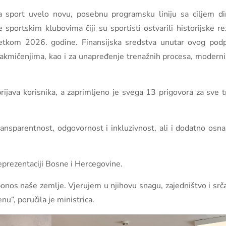
a sport uvelo novu, posebnu programsku liniju sa ciljem di
rtskim klubovima čiji su sportisti ostvarili historijske rez
etkom 2026. godine. Finansijska sredstva unutar ovog pod
akmičenjima, kao i za unapređenje trenažnih procesa, moderni
java korisnika, a zaprimljeno je svega 13 prigovora za sve t
 transparentnost, odgovornost i inkluzivnost, ali i dodatno osna
eprezentaciji Bosne i Hercegovine.
os naše zemlje. Vjerujem u njihovu snagu, zajedništvo i srčan
u“, poručila je ministrica.