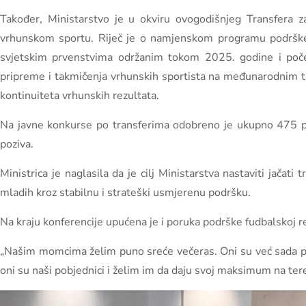
Također, Ministarstvo je u okviru ovogodišnjeg Transfera z
vrhunskom sportu. Riječ je o namjenskom programu podrške spo
svjetskim prvenstvima održanim tokom 2025. godine i poč
pripreme i takmičenja vrhunskih sportista na međunarodnim t
kontinuiteta vrhunskih rezultata.
Na javne konkurse po transferima odobreno je ukupno 475 pri
poziva.
Ministrica je naglasila da je cilj Ministarstva nastaviti jačati
mladih kroz stabilnu i strateški usmjerenu podršku.
Na kraju konferencije upućena je i poruka podrške fudbalskoj r
„Našim momcima želim puno sreće večeras. Oni su već sada pon
oni su naši pobjednici i želim im da daju svoj maksimum na teren