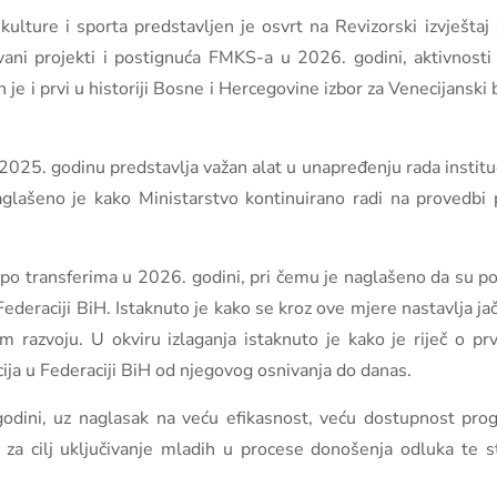
ulture i sporta predstavljen je osvrt na Revizorski izvještaj
vani projekti i postignuća FMKS-a u 2026. godini, aktivnosti
n je i prvi u historiji Bosne i Hercegovine izbor za Venecijanski
 2025. godinu predstavlja važan alat u unapređenju rada instituc
glašeno je kako Ministarstvo kontinuirano radi na provedbi p
po transferima u 2026. godini, pri čemu je naglašeno da su po
Federaciji BiH. Istaknuto je kako se kroz ove mjere nastavlja ja
 razvoju. U okviru izlaganja istaknuto je kako je riječ o p
cija u Federaciji BiH od njegovog osnivanja do danas.
godini, uz naglasak na veću efikasnost, veću dostupnost progr
za cilj uključivanje mladih u procese donošenja odluka te s