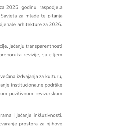
 za 2025. godinu, raspodjela
 Savjeta za mlade te pitanja
 bijenale arhitekture za 2026.
ije, jačanju transparentnosti
reporuka revizije, sa ciljem
većana izdvajanja za kulturu,
čanje institucionalne podrške
rvom pozitivnom revizorskom
ama i jačanje inkluzivnosti.
tvaranje prostora za njihove