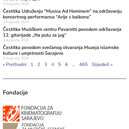
3 Augusta, 2026
Čestitka Udruženju “Musica Ad Hominem” na održavanju
koncertnog performansa “Arije s balkona”
3 Augusta, 2026
Čestitka Muzičkom centru Pavarotti povodom održavanja
12. gitarijade „Na putu za jug“
3 Augusta, 2026
Čestitka povodom svečanog otvaranja Muzeja islamske
kulture i umjetnosti Sarajevo
3 Augusta, 2026
« Prethodni
1
2
3
4
5
6
…
465
Slijedeći »
Fondacije