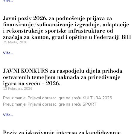
Više...
Javni poziv 2026. za podnošenje prijava za
finansiranje/sufinansiranje izgradnje, adaptacije
i rekonstrukcije sportske infrastrukture od
značaja za kanton, grad i opštine u Federaciji BiH
25 Marta, 2026
Više...
JAVNI KONKURS za raspodjelu dijela prihoda
ostvarenih temeljem naknada za priređivanje
igara na sreću – 2026.
13 Februara, 2026
Preuzimanje: Prijavni obrazac Igre na sreću KULTURA 2026
Preuzimanje: Prijavni obrazac Igre na sreću SPORT
Više...
Poziv za iskazivanje interesa za kandidovanje