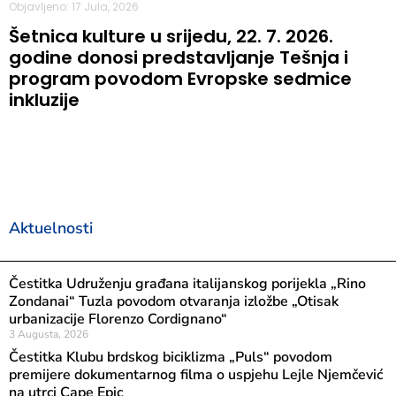
Objavljeno: 17 Jula, 2026
Šetnica kulture u srijedu, 22. 7. 2026.
godine donosi predstavljanje Tešnja i
program povodom Evropske sedmice
inkluzije
Aktuelnosti
Čestitka Udruženju građana italijanskog porijekla „Rino
Zondanai“ Tuzla povodom otvaranja izložbe „Otisak
urbanizacije Florenzo Cordignano“
3 Augusta, 2026
Čestitka Klubu brdskog biciklizma „Puls“ povodom
premijere dokumentarnog filma o uspjehu Lejle Njemčević
na utrci Cape Epic