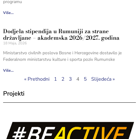
programu
Više...
Dodjela stipendija u Rumuniji za strane
državljane – akademska 2026/2027. godina
18 Maja, 2026
Ministarstvo civilnih poslova Bosne i Hercegovine dostavilo je
Federalnom ministarstvu kulture i sporta poziv Rumunske
Više...
« Prethodni
1
2
3
4
5
Slijedeća »
Projekti