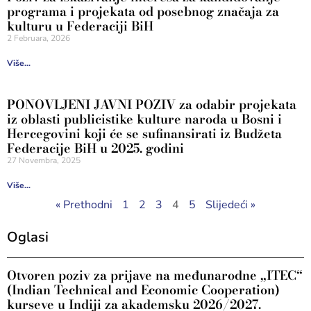
programa i projekata od posebnog značaja za
kulturu u Federaciji BiH
2 Februara, 2026
Više...
PONOVLJENI JAVNI POZIV za odabir projekata
iz oblasti publicistike kulture naroda u Bosni i
Hercegovini koji će se sufinansirati iz Budžeta
Federacije BiH u 2025. godini
27 Novembra, 2025
Više...
« Prethodni
1
2
3
4
5
Slijedeći »
Oglasi
Otvoren poziv za prijave na međunarodne „ITEC“
(Indian Technical and Economic Cooperation)
kurseve u Indiji za akademsku 2026/2027.