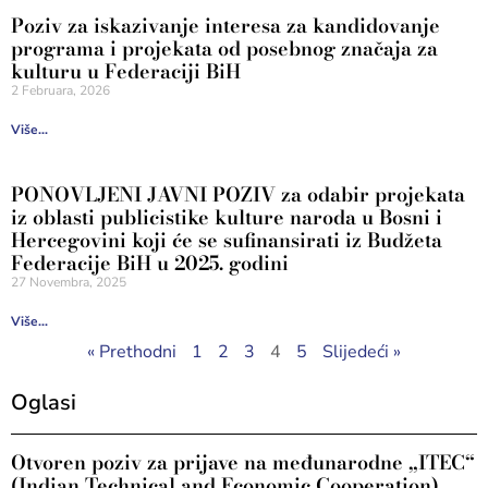
Poziv za iskazivanje interesa za kandidovanje
programa i projekata od posebnog značaja za
kulturu u Federaciji BiH
2 Februara, 2026
Više...
PONOVLJENI JAVNI POZIV za odabir projekata
iz oblasti publicistike kulture naroda u Bosni i
Hercegovini koji će se sufinansirati iz Budžeta
Federacije BiH u 2025. godini
27 Novembra, 2025
Više...
« Prethodni
1
2
3
4
5
Slijedeći »
Oglasi
Otvoren poziv za prijave na međunarodne „ITEC“
(Indian Technical and Economic Cooperation)