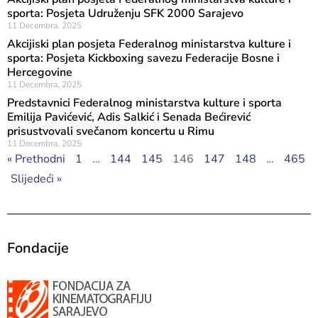
sporta: Posjeta Udruženju SFK 2000 Sarajevo
11 Decembra, 2025
Akcijiski plan posjeta Federalnog ministarstva kulture i
sporta: Posjeta Kickboxing savezu Federacije Bosne i
Hercegovine
11 Decembra, 2025
Predstavnici Federalnog ministarstva kulture i sporta
Emilija Pavićević, Adis Salkić i Senada Bećirević
prisustvovali svečanom koncertu u Rimu
11 Decembra, 2025
« Prethodni
1
…
144
145
146
147
148
…
465
Slijedeći »
Fondacije