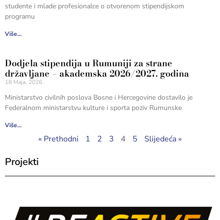
studente i mlade profesionalce o otvorenom stipendijskom
programu
Više...
Dodjela stipendija u Rumuniji za strane
državljane – akademska 2026/2027. godina
18 Maja, 2026
Ministarstvo civilnih poslova Bosne i Hercegovine dostavilo je
Federalnom ministarstvu kulture i sporta poziv Rumunske
Više...
« Prethodni
1
2
3
4
5
Slijedeća »
Projekti