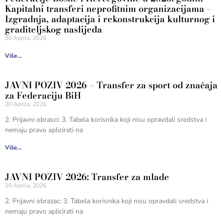
Kapitalni transferi neprofitnim organizacijama –
Izgradnja, adaptacija i rekonstrukcija kulturnog i
graditeljskog naslijeđa
30 Aprila, 2026
Više...
JAVNI POZIV 2026 – Transfer za sport od značaja
za Federaciju BiH
20 Aprila, 2026
2. Prijavni obrasci: 3. Tabela korisnika koji nisu opravdali sredstva i
nemaju pravo aplicirati na
Više...
JAVNI POZIV 2026: Transfer za mlade
20 Aprila, 2026
2. Prijavni obrazac: 3. Tabela korisnika koji nisu opravdali sredstva i
nemaju pravo aplicirati na