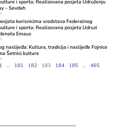
kulture i sporta: Realizovana posjeta Udruženju
ay – Sevdah
25
posjeta korisnicima sredstava Federalnog
kulture i sporta: Realizovana posjeta Udruzi
tudenata Emaus
25
 naslijeđa: Kultura, tradicija i naslijeđe Fojnice
na Šetnici kulture
ula, 2026
25
ca Vlaisavljević održala sastanak sa
1
…
181
182
183
184
185
…
465
rom Narodnog pozorišta Sarajevo