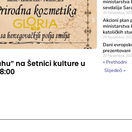
ministarstva 
sevdalija Sar
20 Novembra, 20
Akcioni plan 
ministarstva 
katoličkih s
20 Novembra, 20
Dani evropskog
prezentovani 
Objavljeno: 31 J
20 Novembra, 20
u” na Šetnici kulture u
Ministri
« Prethodni
18:00
direkto
Slijedeći »