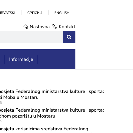
HRVATSKI
СРПСКИ
ENGLISH
Naslovna
Kontakt
e
Informacije
posjeta Federalnog ministarstva kulture i sporta:
zi Moba u Mostaru
25
posjeta Federalnog ministarstva kulture i sporta:
dnom pozorištu u Mostaru
25
posjeta korisnicima sredstava Federalnog