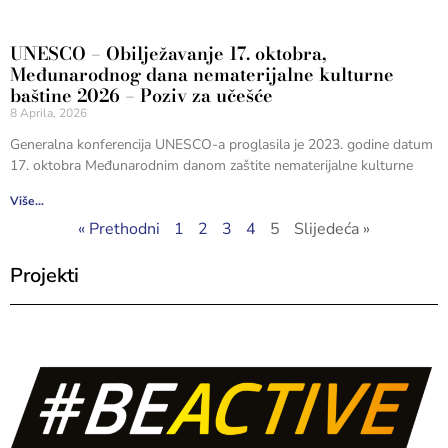
UNESCO – Obilježavanje 17. oktobra,
Međunarodnog dana nematerijalne kulturne
baštine 2026 – Poziv za učešće
8 Aprila, 2026
Generalna konferencija UNESCO-a proglasila je 2023. godine datum
17. oktobra Međunarodnim danom zaštite nematerijalne kulturne
Više...
« Prethodni
1
2
3
4
5
Slijedeća »
Projekti