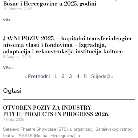
Bosne i Hercegovine u 2025. godini
15 Oktobra, 2025
Više...
JAVNI POZIV 2025. – Kapitalni transferi drugim
nivoima vlasti i fondovima – Izgradnja,
adaptacija i rekonstrukcija institucija kulture
8 Augusta, 2025
Više...
« Prethodni
1
2
3
4
5
Slijedeći »
Oglasi
OTVOREN POZIV ZA INDUSTRY
PITCH/PROJECTS IN PROGRESS 2026.
7 Maja, 2026
Sarajevo Theatre Showcase (STS), u organizaciji Sarajevskog ratnog
teatra – SARTR (Bosna i Hercegovina), u