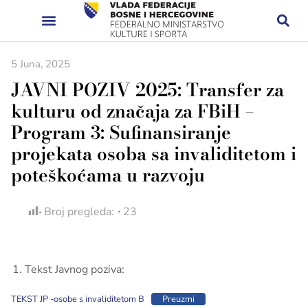
5 Juna, 2025
JAVNI POZIV 2025: Transfer za
kulturu od značaja za FBiH –
Program 3: Sufinansiranje
projekata osoba sa invaliditetom i
poteškoćama u razvoju
Broj pregleda:
23
Tekst Javnog poziva:
TEKST JP -osobe s invaliditetom B
Preuzmi