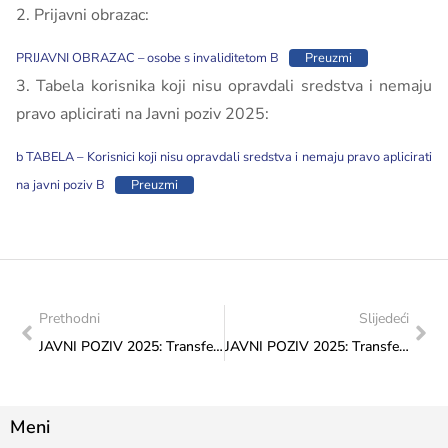
2. Prijavni obrazac:
PRIJAVNI OBRAZAC – osobe s invaliditetom B
Preuzmi
3. Tabela korisnika koji nisu opravdali sredstva i nemaju
pravo aplicirati na Javni poziv 2025:
b TABELA – Korisnici koji nisu opravdali sredstva i nemaju pravo aplicirati
na javni poziv B
Preuzmi
Prethodni
Slijedeći
JAVNI POZIV 2025: Transfer za kulturu od značaja za FBiH – program 2: Sufinansiranje projekata nacionalnih manjina
JAVNI POZIV 2025: Transfer za kulturu od značaja za FBiH – Program 4: Međunarodna manifestacija „Dani evropskog naslijeđa 2025“
Meni