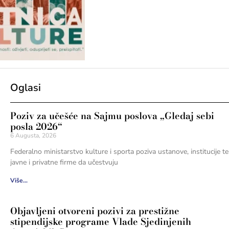
Oglasi
Poziv za učešće na Sajmu poslova „Gledaj sebi
posla 2026“
6 Augusta, 2026
Federalno ministarstvo kulture i sporta poziva ustanove, institucije te
javne i privatne firme da učestvuju
Više...
Objavljeni otvoreni pozivi za prestižne
stipendijske programe Vlade Sjedinjenih