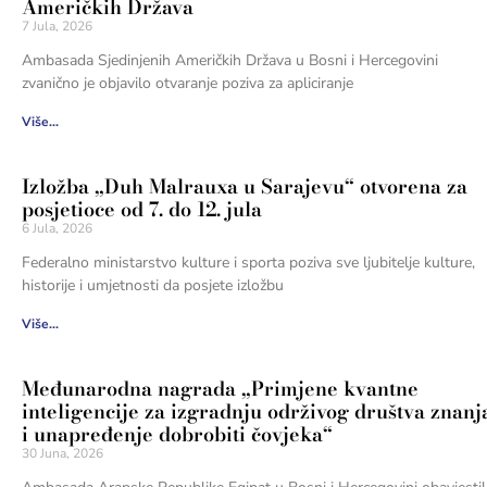
Američkih Država
7 Jula, 2026
Ambasada Sjedinjenih Američkih Država u Bosni i Hercegovini
zvanično je objavilo otvaranje poziva za apliciranje
Više...
Izložba „Duh Malrauxa u Sarajevu“ otvorena za
posjetioce od 7. do 12. jula
6 Jula, 2026
Federalno ministarstvo kulture i sporta poziva sve ljubitelje kulture,
historije i umjetnosti da posjete izložbu
Više...
Međunarodna nagrada „Primjene kvantne
inteligencije za izgradnju održivog društva znanj
i unapređenje dobrobiti čovjeka“
30 Juna, 2026