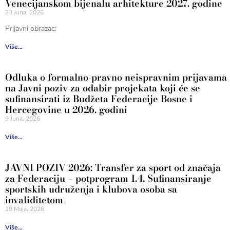
Venecijanskom bijenalu arhitekture 2027. godine
23 Juna, 2026
Prijavni obrazac:
Više...
Odluka o formalno-pravno neispravnim prijavama
na Javni poziv za odabir projekata koji će se
sufinansirati iz Budžeta Federacije Bosne i
Hercegovine u 2026. godini
9 Juna, 2026
Više...
JAVNI POZIV 2026: Transfer za sport od značaja
za Federaciju – potprogram 1.4. Sufinansiranje
sportskih udruženja i klubova osoba sa
invaliditetom
19 Maja, 2026
Više...