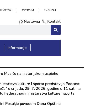
HRVATSKI
СРПСКИ
ENGLISH
Naslovna
Kontakt
e
Informacije
ru Musiću na historijskom uspjehu
istarstvo kulture i sporta predstavlja Podcast
eđa“ u srijedu, 29. 7. 2026. godine u 11 sati na
u Federalnog ministarstva kulture i sporta
tini Posušje povodom Dana Opštine