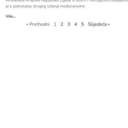
Ambasada Arapske Republike Egipat u Bosni i Hercegovini obavjestil
je o pokretanju drugog izdanja međunarodne
Više...
« Prethodni
1
2
3
4
5
Slijedeća »