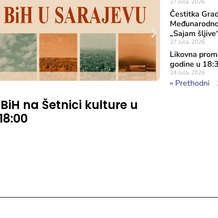
27 Jula, 2026
Čestitka Gra
Međunarodnog
„Sajam šljive
27 Jula, 2026
Likovna prome
godine u 18:
24 Jula, 2026
« Prethodni
Objavljeno: 7 A
 BiH na Šetnici kulture u
Rezultat
 18:00
značaja
Sufinans