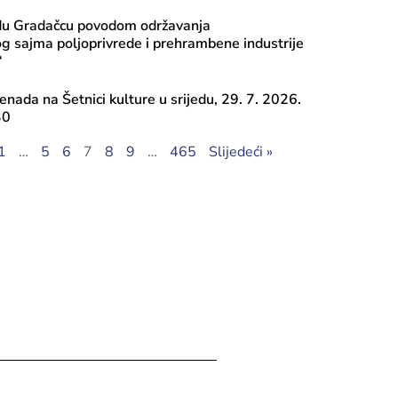
du Gradačcu povodom održavanja
 sajma poljoprivrede i prehrambene industrije
“
nada na Šetnici kulture u srijedu, 29. 7. 2026.
30
1
…
5
6
7
8
9
…
465
Slijedeći »
ugusta, 2026
i javnog poziva 2026: Transfer za ku
, Tekući transfer pojedincima, Progr
iranje mobilnosti umjetnika – Ciklus