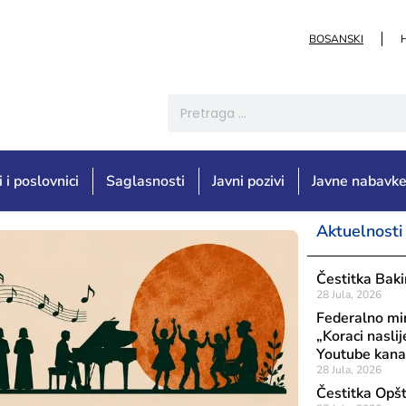
BOSANSKI
i i poslovnici
Saglasnosti
Javni pozivi
Javne nabavk
Aktuelnosti
Čestitka Baki
28 Jula, 2026
Federalno min
„Koraci naslij
Youtube kanal
28 Jula, 2026
Čestitka Opš