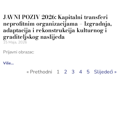
JAVNI POZIV 2026: Kapitalni transferi
neprofitnim organizacijama – Izgradnja,
adaptacija i rekonstrukcija kulturnog i
graditeljskog naslijeđa
15 Maja, 2026
Prijavni obrazac:
Više...
« Prethodni
1
2
3
4
5
Slijedeći »