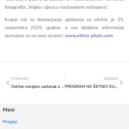
fotografije „Majka i djeca u nacionalnim nošnjama”.
Krajnji rok za dostavljanje aplikacija za učešće je 25.
septembra 2025. godine, a sve dodatne informacije
dostupne su na web stranici:
www.ethno-photo.com
.
Prethodni
Slijedeći
Održan inicijalni sastanak o učešću Bosne i Hercegovine na izložbi „Expo 2027“ u Beogradu
PROGRAM NA ŠETNICI KULTURE U ČETVRTAK, 5. JUNA 2025.: “RELIGIJE SPAJAJU KAO MOSTOVI – U SUSRET BAJRAMU”
Meni
Propisi