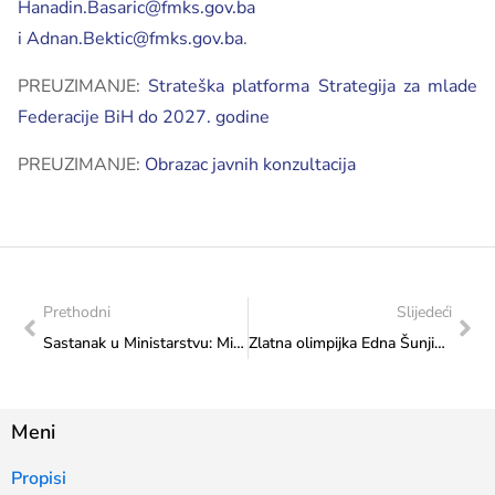
Hanadin.Basaric@fmks.gov.ba
i
Adnan.Bektic@fmks.gov.ba
.
PREUZIMANJE:
Strateška platforma Strategija za mlade
Federacije BiH do 2027. godine
PREUZIMANJE:
Obrazac javnih konzultacija
Prethodni
Slijedeći
Sastanak u Ministarstvu: Ministrice Sanja Vlaisavljević i Adna Mesihović o unapređenju položaja mladih
Zlatna olimpijka Edna Šunjić posjetila Federalno ministarstvo kulture i športa
Meni
Propisi