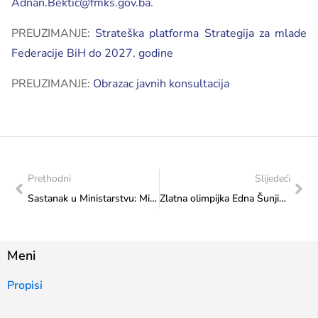
Adnan.Bektic@fmks.gov.ba
.
PREUZIMANJE:
Strateška platforma Strategija za mlade
Federacije BiH do 2027. godine
PREUZIMANJE:
Obrazac javnih konsultacija
Prethodni
Slijedeći
Sastanak u Ministarstvu: Ministrice Sanja Vlaisavljević i Adna Mesihović o unapređenju položaja mladih
Zlatna olimpijka Edna Šunjić posjetila Federalno ministarstvo kulture i sporta
Meni
Propisi