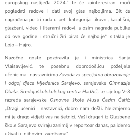
europskog naslijeđa 2024.” te će zainteresirani moći
pogledati radove i dati svoj glas najboljima. Bit će
nagrađena po tri rada u pet kategorija: likovni, kazališni,
glazbeni, video i literarni radovi, a osim nagrada publike
od ove godine i stručni žiri birat će najbolje“, sitakla je
Lojo – Hajro.
Nazočne goste pozdravila je i ministrica Sanja
Vlaisavljević, te posebnu dobrodošlicu poželjela
učenicima i nastavnicima
Zavoda za specijalno obrazovanje
i odgoj djece Mjedenica Sarajevo
, sarajevske
Gimnazije
Obala
,
Srednjoškolskolskog centra Hadžići,
te cijelog V-3
razreda sarajevske
Osnovne škole Musa Ćazim Ćatić
:
„Dragi učenici i nastavnici, dobro nam došli. Neizmjerno
mi je drago vidjeti vas na šetnici. Vaši drugari iz Glazbene
škole Sarajevo sviraju zanimljiv reportoar danas, pa idemo
uživati u njihovim izvedbama“.