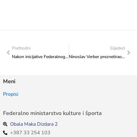
Prethodni
Slijedeći
Nakon inicijative Federalnog ministarstva kulture i športa: Konačno stvoreni uvjeti za početak rada Fondacije za šport
Ninoslav Verber preznetirao ministrici ovogodišnji program Festivala “Sarajevske večeri muzike – SVEM”
Meni
Propisi
Federalno ministarstvo kulture i športa
Obala Maka Dizdara 2
+387 33 254 103