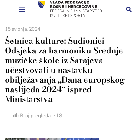
15 svibnja, 2024
Šetnica kulture: Sudionici
Odsjeka za harmoniku Srednje
muzičke škole iz Sarajeva
učestvovali u nastavku
obilježavanja „Dana europskog
naslijeđa 2024“ ispred
Ministarstva
Broj pregleda:
18