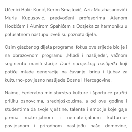
Učenici Bakir Kunić, Kerim Smajlović, Aziz Mulahasanović i
Muris Kupusović, predvođeni profesorima Alenom
Hodžićem i Almirom Spahićem s Odsjeka za harmoniku u
polusatnom nastupu izveli su poznata djela.
Osim glazbenog dijela programa, fokus ove srijede bio je i
na obrazovnom programu „Mladi i naslijeđe“, važnom
segmentu manifestacije
Dani europskog naslijeđa
koji
potiče mlade generacije na čuvanje, brigu i ljubav za
kulturno-povijesno naslijeđe Bosne i Hercegovine.
Naime, Federalno ministarstvo kulture i športa će pružiti
priliku osnovcima, srednjoškolcima, a od ove godine i
studentima da svoje vještine, talente i emocije koje gaje
prema materijalnom i nematerijalnom kulturno-
povijesnom i prirodnom naslijeđu naše domovine,