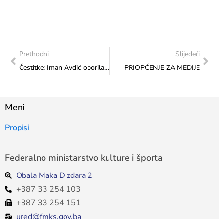
Prethodni
Slijedeći
Čestitke: Iman Avdić oborila nacionalni rekord na Europskom prvenstvu u plivanju
PRIOPĆENJE ZA MEDIJE
Meni
Propisi
Federalno ministarstvo kulture i športa
Obala Maka Dizdara 2
+387 33 254 103
+387 33 254 151
ured@fmks.gov.ba