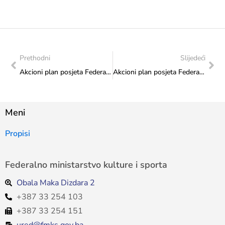
Prethodni
Slijedeći
Akcioni plan posjeta Federalnog ministarstva kulture i sporta: Posjeta Pozorištu lutaka Mostar
Akcioni plan posjeta Federalnog ministarstva kulture i sporta: Realizovana posjeta Univerzitetu u Tuzli
Meni
Propisi
Federalno ministarstvo kulture i sporta
Obala Maka Dizdara 2
+387 33 254 103
+387 33 254 151