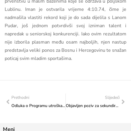
prvenstvu u malim bazenima koje se održava u poljskom
Lublinu. Iman je ostvarila vrijeme 4:10.74, čime je
nadmašila vlastiti rekord koji je do sada dijelila s Lanom
Pudar, još jednom potvrdivši svoj izniman talent i
napredak u seniorskoj konkurenciji. Iako ovim rezultatom
nije izborila plasman među osam najboljih, njen nastup
predstavlja veliki ponos za Bosnu i Hercegovinu te snažan
poticaj svim mladim sportašima.
Prethodni
Slijedeći
Odluka o Programu utroška sredstava za 2025. godinu, JP „Filmski Centar Sarajevo“ d.o.o.
Objavljen poziv za sekundiranje u Vijeće Europe
Meni