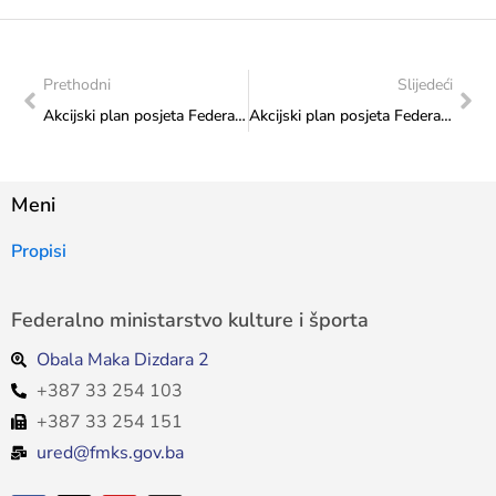
Prethodni
Slijedeći
Akcijski plan posjeta Federalnog ministarstva kulture i športa: posjet „Golf savezu Bosne i Hercegovine“
Akcijski plan posjeta Federalnog ministarstva kulture i športa: posjet „Udruženju plivačkog kluba Novi Grad“
Meni
Propisi
Federalno ministarstvo kulture i športa
Obala Maka Dizdara 2
+387 33 254 103
+387 33 254 151
ured@fmks.gov.ba