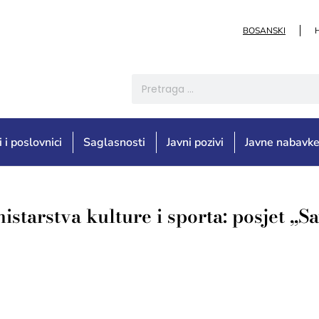
BOSANSKI
i i poslovnici
Saglasnosti
Javni pozivi
Javne nabavk
starstva kulture i sporta: posjet „S