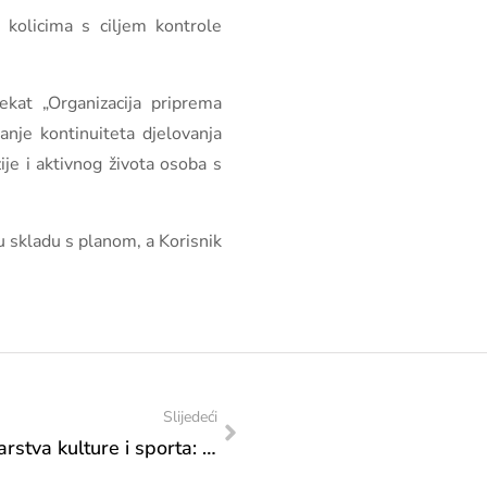
kolicima s ciljem kontrole
ekat „Organizacija priprema
nje kontinuiteta djelovanja
ije i aktivnog života osoba s
u skladu s planom, a Korisnik
Slijedeći
Akcioni plan posjeta Federalnog ministarstva kulture i sporta: posjeta „Udruženju plivačkog kluba Novi Grad“