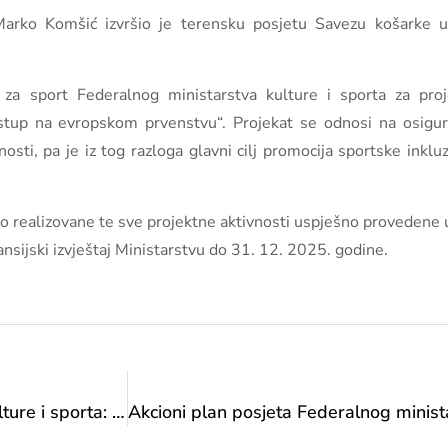
arko Komšić izvršio je terensku posjetu Savezu košarke u 
 za sport Federalnog ministarstva kulture i sporta za proj
stup na evropskom prvenstvu“. Projekat se odnosi na osigura
sti, pa je iz tog razloga glavni cilj promocija sportske inkluz
o realizovane te sve projektne aktivnosti uspješno provedene 
sijski izvještaj Ministarstvu do 31. 12. 2025. godine.
Akcioni plan posjeta Federalnog ministarstva kulture i sporta: posjet „Golf savezu Bosne i Hercegovine“