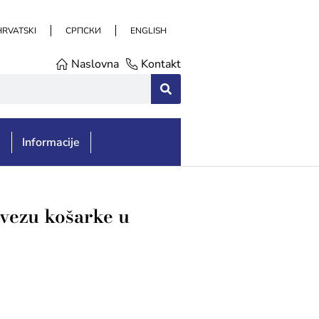
HRVATSKI
СРПСКИ
ENGLISH
Naslovna
Kontakt
e
Informacije
avezu košarke u