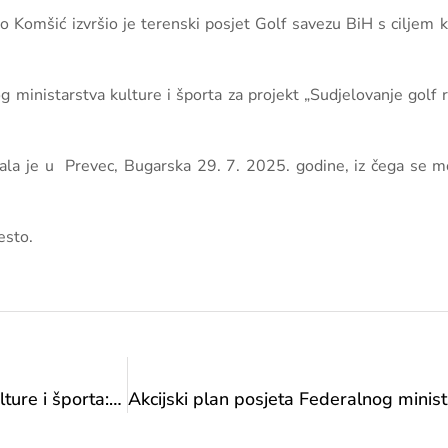
o Komšić izvršio je terenski posjet Golf savezu BiH s ciljem
og ministarstva kulture i športa za projekt „Sudjelovanje gol
la je u Prevec, Bugarska 29. 7. 2025. godine, iz čega se mož
esto.
Akcijski plan posjeta Federalnog ministarstva kulture i športa: posjet „Košarkaškom invalidskom klubu Bosna Zenica“