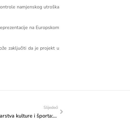
 kontrole namjenskog utroška
f reprezentacije na Europskom
e zaključiti da je projekt u
Slijedeći
Akcijski plan posjeta Federalnog ministarstva kulture i športa: posjet „Savezu košarke u kolicima“