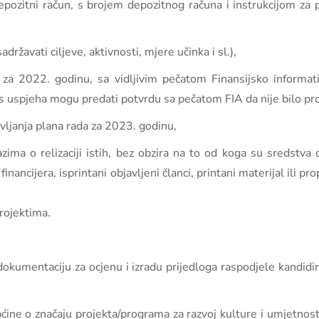
depozitni račun, s brojem depozitnog računa i instrukcijom za pl
državati ciljeve, aktivnosti, mjere učinka i sl.),
a za 2022. godinu, sa vidljivim pečatom Finansijsko informati
ilans uspjeha mogu predati potvrdu sa pečatom FIA da nije bilo p
vljanja plana rada za 2023. godinu,
zima o relizaciji istih, bez obzira na to od koga su sredstva
ancijera, isprintani objavljeni članci, printani materijal ili pro
projektima.
dokumentaciju za ocjenu i izradu prijedloga raspodjele kandidi
ćine o značaju projekta/programa za razvoj kulture i umjetnos