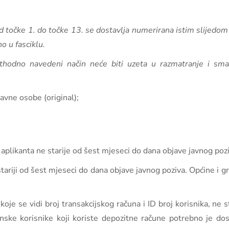
 točke 1. do točke 13. se dostavlja numerirana istim slijedom
o u fasciklu.
hodno navedeni način neće biti uzeta u razmatranje i sma
avne osobe (original);
likanta ne starije od šest mjeseci do dana objave javnog pozi
 stariji od šest mjeseci do dana objave javnog poziva. Općine i g
koje se vidi broj transakcijskog računa i ID broj korisnika, ne 
čunske korisnike koji koriste depozitne račune potrebno je do