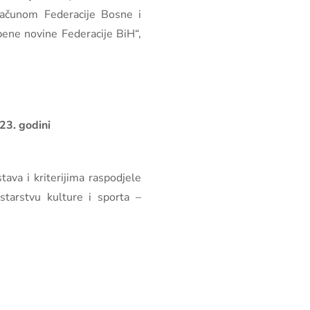
računom Federacije Bosne i
bene novine Federacije BiH“,
23. godini
ava i kriterijima raspodjele
tarstvu kulture i sporta –