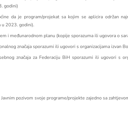
. godini)
ćine da je program/projekat sa kojim se aplicira održan naj
a u 2023. godini).
ćem i međunarodnom planu (kopije sporazuma ili ugovora o sara
nalnog značaja sporazumi ili ugovori s organizacijama izvan B
nog značaja za Federaciju BiH sporazumi ili ugovori s org
ovim Javnim pozivom svoje programe/projekte zajedno sa zahtjev