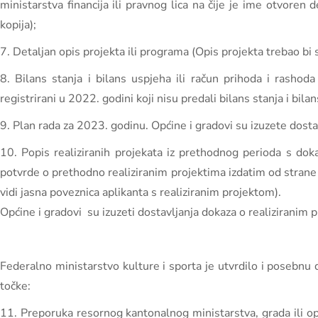
ministarstva financija ili pravnog lica na čije je ime otvoren 
kopija);
7. Detaljan opis projekta ili programa (Opis projekta trebao bi sa
8. Bilans stanja i bilans uspjeha ili račun prihoda i rashod
registrirani u 2022. godini koji nisu predali bilans stanja i b
9. Plan rada za 2023. godinu. Općine i gradovi su izuzete dosta
10. Popis realiziranih projekata iz prethodnog perioda s doka
potvrde o prethodno realiziranim projektima izdatim od strane fin
vidi jasna poveznica aplikanta s realiziranim projektom).
Općine i gradovi su izuzeti dostavljanja dokaza o realiziranim 
Federalno ministarstvo kulture i sporta je utvrdilo i posebnu 
točke:
11. Preporuka resornog kantonalnog ministarstva, grada ili op