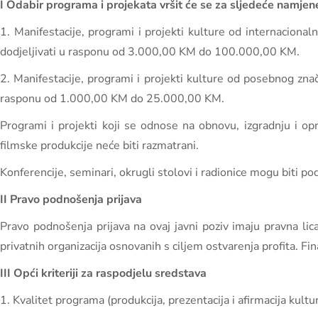
I Odabir programa i projekata vršit će se za sljedeće namjen
1. Manifestacije, programi i projekti kulture od internaciona
dodjeljivati u rasponu od 3.000,00 KM do 100.000,00 KM.
2. Manifestacije, programi i projekti kulture od posebnog zna
rasponu od 1.000,00 KM do 25.000,00 KM.
Programi i projekti koji se odnose na obnovu, izgradnju i opre
filmske produkcije neće biti razmatrani.
Konferencije, seminari, okrugli stolovi i radionice mogu biti po
II Pravo podnošenja prijava
Pravo podnošenja prijava na ovaj javni poziv imaju pravna lica
privatnih organizacija osnovanih s ciljem ostvarenja profita. Fin
III Opći kriteriji za raspodjelu sredstava
1. Kvalitet programa (produkcija, prezentacija i afirmacija kult