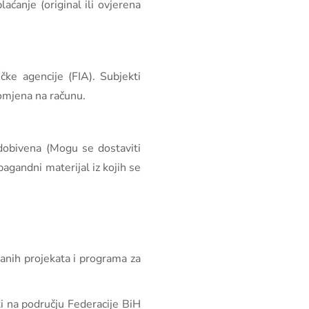
aćanje (original ili ovjerena
čke agencije (FIA). Subjekti
romjena na računu.
 dobivena (Mogu se dostaviti
pagandni materijal iz kojih se
ranih projekata i programa za
ti na području Federacije BiH