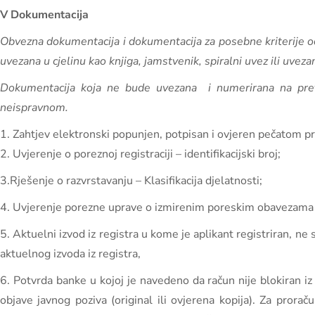
V Dokumentacija
Obvezna dokumentacija i dokumentacija za posebne kriterije od
uvezana u cjelinu kao knjiga, jamstvenik, spiralni uvez ili uvezan
Dokumentacija koja ne bude uvezana i numerirana na pret
neispravnom.
1. Zahtjev elektronski popunjen, potpisan i ovjeren pečatom pr
2. Uvjerenje o poreznoj registraciji – identifikacijski broj;
3.Rješenje o razvrstavanju – Klasifikacija djelatnosti;
4. Uvjerenje porezne uprave o izmirenim poreskim obavezama ap
5. Aktuelni izvod iz registra u kome je aplikant registriran, ne
aktuelnog izvoda iz registra,
6. Potvrda banke u kojoj je navedeno da račun nije blokiran iz 
objave javnog poziva (original ili ovjerena kopija). Za prora