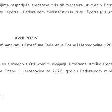
jima raspodjele sredstava tekućih transfera utvrđenih Pro
 i sporta – Federalnom ministarstvu kulture i športa („Služ
JAVNI POZIV
ufinancirati iz Proračuna Federacije Bosne i Hercegovine u 20
će se sukladno s Odlukom o usvajanju Programa utroška sredst
je Bosne i Hercegovine za 2023. godinu Federalnom minis
IH