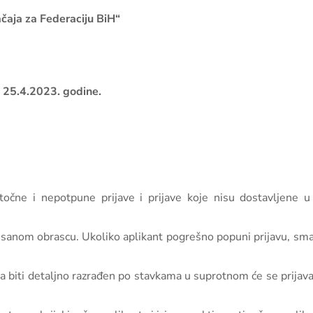
ačaja za Federaciju BiH“
a 25.4.2023. godine.
točne i nepotpune prijave i prijave koje nisu dostavljene 
pisanom obrascu. Ukoliko aplikant pogrešno popuni prijavu, sma
reba biti detaljno razrađen po stavkama u suprotnom će se prija