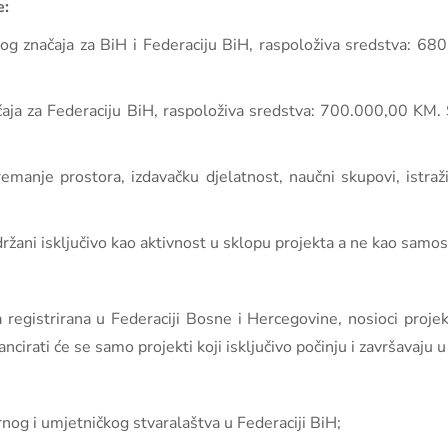
e:
lnog značaja za BiH i Federaciju BiH, raspoloživa sredstva: 6
čaja za Federaciju BiH, raspoloživa sredstva: 700.000,00 KM. 
manje prostora, izdavačku djelatnost, naučni skupovi, istraživ
držani isključivo kao aktivnost u sklopu projekta a ne kao samos
 registrirana u Federaciji Bosne i Hercegovine, nosioci projek
ancirati će se samo projekti koji isključivo počinju i završavaju 
urnog i umjetničkog stvaralaštva u Federaciji BiH;