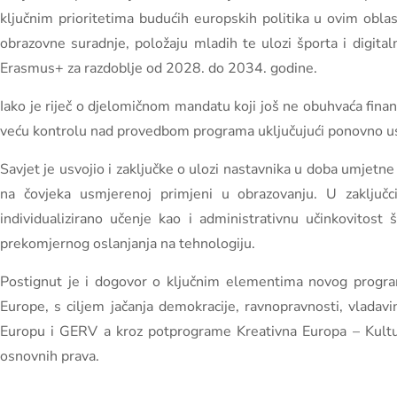
ključnim prioritetima budućih europskih politika u ovim obla
obrazovne suradnje, položaju mladih te ulozi športa i digit
Erasmus+ za razdoblje od 2028. do 2034. godine.
Iako je riječ o djelomičnom mandatu koji još ne obuhvaća finan
veću kontrolu nad provedbom programa uključujući ponovno u
Savjet je usvojio i zaključke o ulozi nastavnika u doba umjetne i
na čovjeka usmjerenoj primjeni u obrazovanju. U zaključci
individualizirano učenje kao i administrativnu učinkovitost š
prekomjernog oslanjanja na tehnologiju.
Postignut je i dogovor o ključnim elementima novog program
Europe, s ciljem jačanja demokracije, ravnopravnosti, vladav
Europu i GERV a kroz potprograme Kreativna Europa – Kultur
osnovnih prava.