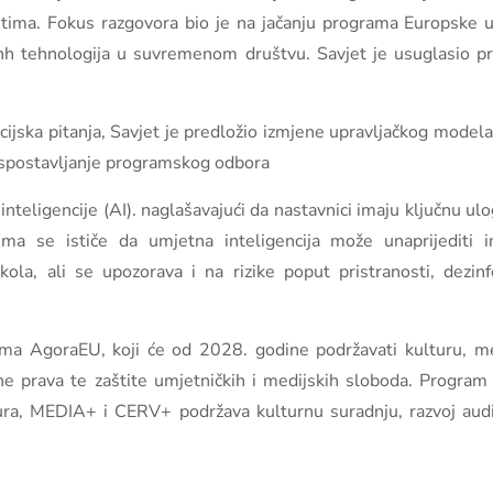
stima. Fokus razgovora bio je na jačanju programa Europske u
alnh tehnologija u suvremenom društvu. Savjet je usuglasio 
cijska pitanja, Savjet je predložio izmjene upravljačkog modela
spostavljanje programskog odbora
nteligencije (AI). naglašavajući da nastavnici imaju ključnu ulog
ma se ističe da umjetna inteligencija može unaprijediti in
kola, ali se upozorava i na rizike poput pristranosti, dezinf
a AgoraEU, koji će od 2028. godine podržavati kulturu, med
ine prava te zaštite umjetničkih i medijskih sloboda. Progra
a, MEDIA+ i CERV+ podržava kulturnu suradnju, razvoj audio