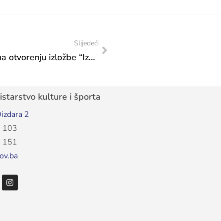
Slijedeći
Čestitka Veleposlanstvu Japana u BiH na otvorenju izložbe “Izgrađeni okoliš: Alternativni vodič kroz Japan”
starstvo kulture i športa
izdara 2
 103
 151
ov.ba