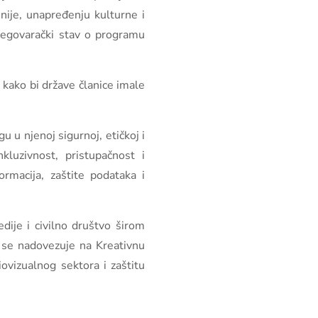
nije, unapređenju kulturne i
pregovarački stav o programu
 kako bi države članice imale
u u njenoj sigurnoj, etičkoj i
kluzivnost, pristupačnost i
ormacija, zaštite podataka i
ije i civilno društvo širom
m se nadovezuje na Kreativnu
vizualnog sektora i zaštitu