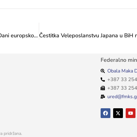
Najavljujemo: Svečano otvorenje manifestacije “Dani europskog nasljeđa 2026.”, srijeda, 3. 6. 2026. godine, 17:30 sati
Federalno mini
Obala Maka D
+387 33 254
+387 33 254
ured@fmks.g
a pridržana.