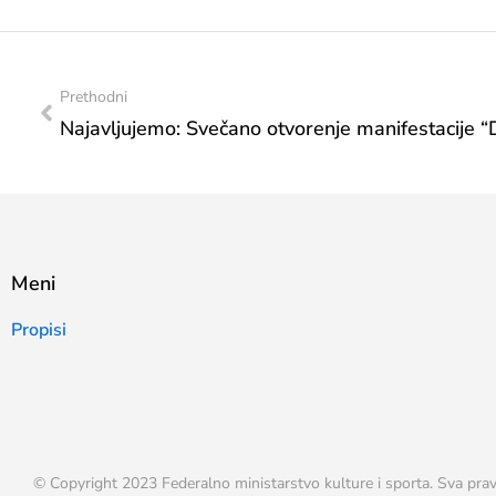
Prethodni
Meni
Propisi
© Copyright 2023 Federalno ministarstvo kulture i sporta. Sva prav