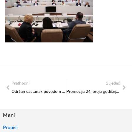
Prethodni
Slijedeći
Održan sastanak povodom pregleda provođenja Pekinške deklaracije i platforme za akciju +30
Promocija 24. broja godišnjaka “Naše starine” danas u 14:00 sati u Ministarstvu
Meni
Propisi