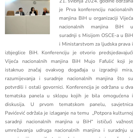
21. svibnja 2024. godine održana
je Prva konferenciju nacionalnih
manjina BiH u organizaciji Vijeća
nacionalnih manjina BiH u
suradnji s Misijom OSCE-a u BiH
i Ministarstvom za ljudska prava i
izbjeglice BiH. Konferenciju je otvorio predsjedavajući
Vijeća nacionalnih manjina BiH Mujo Fafulić koji je
istaknuo značaj ovakvog događaja u izgradnji mira,
razumijevanja i suradnje nacionalnih manjina što su
potvrdili i ostali govornici. Konferencija je održana u dva
tematska panela u sklopu kojih je bila omogućena i
diskusija. U prvom tematskom panelu, savjetnica
Pavićević održala je izlaganje na temu „Potpora kulturnoj
saradnji nacionalnih manjina u BiH“ ističući važnost
umrežavanja udruga nacionalnih manjina i suradnju u