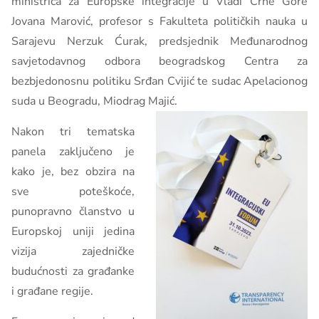
ministrica za Europske integracije u Vladi Crne Gore
Jovana Marović, profesor s Fakulteta političkih nauka u
Sarajevu Nerzuk Ćurak, predsjednik Međunarodnog
savjetodavnog odbora beogradskog Centra za
bezbjedonosnu politiku Srđan Cvijić te sudac Apelacionog
suda u Beogradu, Miodrag Majić.
Nakon tri tematska
panela zaključeno je
kako je, bez obzira na
sve poteškoće,
punopravno članstvo u
Europskoj uniji jedina
vizija zajedničke
budućnosti za građanke
i građane regije.