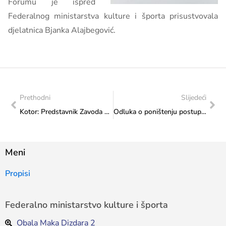
Forumu je ispred
Federalnog ministarstva kulture i športa prisustvovala
djelatnica Bjanka Alajbegović.
Prethodni
Slijedeći
Kotor: Predstavnik Zavoda za zaštitu spomenika Robert Stergar sudjelovao na radionicama za provedbu Konvencije o svjetskoj baštini i Trećeg ciklusa periodičnog izvješćivanja u Jugoistočnoj Europi
Odluka o poništenju postupka javne nabave – konkurentski zahtjev
Meni
Propisi
Federalno ministarstvo kulture i športa
Obala Maka Dizdara 2