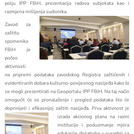
polju IPP FBiH, prezentacija radova subjekata kao i
razmjena mišljenja sudionika.
Zavod za
zaštitu
spomenika
FBiH je
počeo
aktivnosti
na pripremi podataka zavodskog Registra zaštićenih i
evidentiranih dobara kulturno-povijesnog nasljeđa kako bi
se mogli prezentirati na Geoportalu IPP FBiH. Na taj način
omogućit će se pronalaženje i pregled podataka što će
doprinijeti i efikasnijoj zaštiti nasljeđa. Prva aktivnost je
izrada akcionog plana na razini
institucije i poduzimanje mjera
edukacije djelatnika u suradnji sa