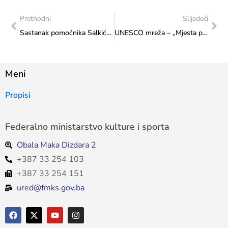
Prethodni
Slijedeći
Sastanak pomoćnika Salkića sa direktorom JU Narodna biblioteka Mostar, Omerom Mičijevićem
UNESCO mreža – „Mjesta povijesti i pamćenja povezana s porobljavanjem i trgovinom robljem”
Meni
Propisi
Federalno ministarstvo kulture i sporta
Obala Maka Dizdara 2
+387 33 254 103
+387 33 254 151
ured@fmks.gov.ba