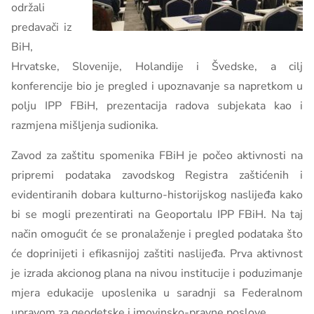
održali
predavači iz
BiH,
Hrvatske, Slovenije, Holandije i Švedske, a cilj
konferencije bio je pregled i upoznavanje sa napretkom u
polju IPP FBiH, prezentacija radova subjekata kao i
razmjena mišljenja sudionika.
Zavod za zaštitu spomenika FBiH je počeo aktivnosti na
pripremi podataka zavodskog Registra zaštićenih i
evidentiranih dobara kulturno-historijskog naslijeđa kako
bi se mogli prezentirati na Geoportalu IPP FBiH. Na taj
način omogućit će se pronalaženje i pregled podataka što
će doprinijeti i efikasnijoj zaštiti naslijeđa. Prva aktivnost
je izrada akcionog plana na nivou institucije i poduzimanje
mjera edukacije uposlenika u saradnji sa Federalnom
upravom za geodetske i imovinsko-pravne poslove.