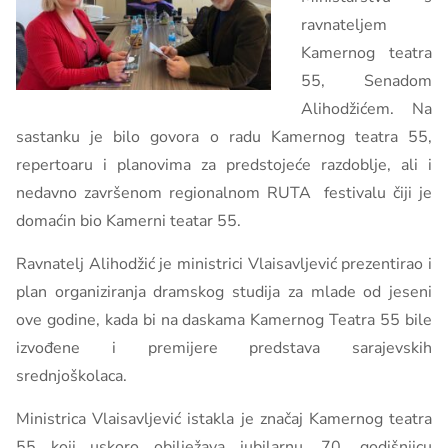
ravnateljem
Kamernog teatra
55, Senadom
Alihodžićem. Na
sastanku je bilo govora o radu Kamernog teatra 55,
repertoaru i planovima za predstojeće razdoblje, ali i
nedavno završenom regionalnom RUTA festivalu čiji je
domaćin bio Kamerni teatar 55.
Ravnatelj Alihodžić je ministrici Vlaisavljević prezentirao i
plan organiziranja dramskog studija za mlade od jeseni
ove godine, kada bi na daskama Kamernog Teatra 55 bile
izvođene i premijere predstava sarajevskih
srednjoškolaca.
Ministrica Vlaisavljević istakla je značaj Kamernog teatra
55 koji uskoro obilježava jubilarnu, 70. godišnjicu