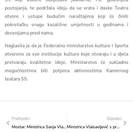
postojanja, te podržala ideju da se vrata i daske Teatra
otvore i ustupe budućim naraštajima koji će činiti
pokretačku snagu kazališne umjetnosti u godinama i
decenijama pred nama.
Naglasila je da je Federalno ministarstvo kulture i športa
otvoreno za sve institucije kulture koje stvaraju i u djela
pretvaraju kvalitetne ideje. Ministarstvo će sukladno
mogućnostima biti potpora aktivnostima Kamernog
teatara 55.
Prethodni
Slijedeći
Mostar: Ministrica Sanja Vlaisavljević otvorila Državnu smotru izvornog folklora Hrvata u Bosni i Hercegovini
Ministrica Vlaisavljević s predstavnicima Odbora za obrazovanje, znanost, kulturu i šport Zastupničkog doma Parlamenta Federacije Bosne i Hercegovine