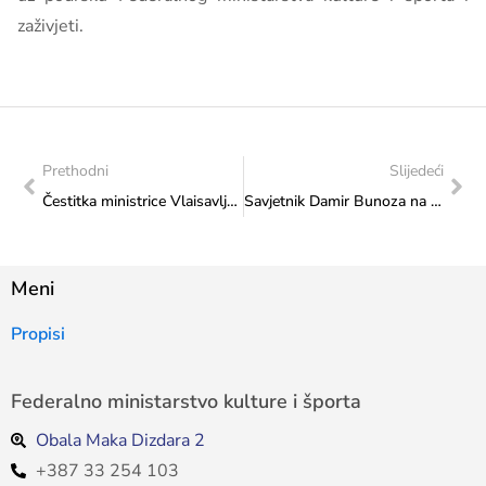
zaživjeti.
Prethodni
Slijedeći
Čestitka ministrice Vlaisavljević Ismailu Zulfiću nakon osvojenog zlata na mitingu Svjetske serije i novog državnog rekorda: Bravo, Ismaile!
Savjetnik Damir Bunoza na sastanku s Vedranom Marčetom, organizatorom Austrijskog bala u Sarajevu
Meni
Propisi
Federalno ministarstvo kulture i športa
Obala Maka Dizdara 2
+387 33 254 103