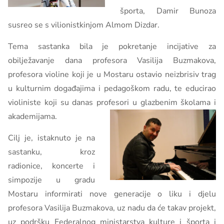
športa, Damir Bunoza
susreo se s vilionistkinjom Almom Dizdar.
Tema sastanka bila je pokretanje incijative za
obilježavanje dana profesora Vasilija Buzmakova,
profesora violine koji je u Mostaru ostavio neizbrisiv trag
u kulturnim događajima i pedagoškom radu, te educirao
violiniste koji su danas profesori u glazbenim školama i
akademijama.
Cilj je, istaknuto je na
sastanku, kroz
radionice, koncerte i
simpozije u gradu
Mostaru informirati nove generacije o liku i djelu
profesora Vasilija Buzmakova, uz nadu da će takav projekt,
uz podršku Federalnog ministarstva kulture i športa i