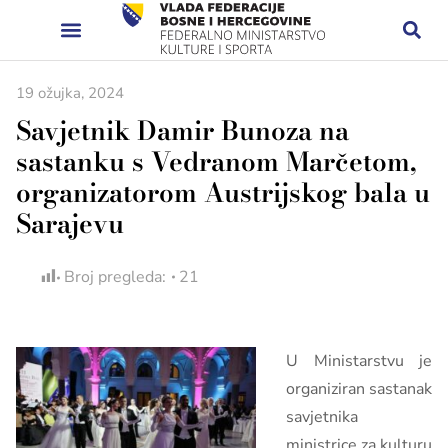
19 ožujka, 2024
Savjetnik Damir Bunoza na
sastanku s Vedranom Marčetom,
organizatorom Austrijskog bala u
Sarajevu
Broj pregleda:
21
U Ministarstvu je
organiziran sastanak
savjetnika
ministrice za kulturu