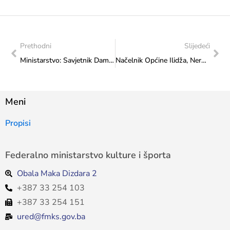
Prethodni
Slijedeći
Ministarstvo: Savjetnik Damir Bunoza susreo se s violinistkinjom Almom Dizdar
Načelnik Općine Ilidža, Nermin Muzur, informirao ministricu Sanju Vlaisavljević o projektima, planovima i viziji razvoja Općine u budućnosti
Meni
Propisi
Federalno ministarstvo kulture i športa
Obala Maka Dizdara 2
+387 33 254 103
+387 33 254 151
ured@fmks.gov.ba