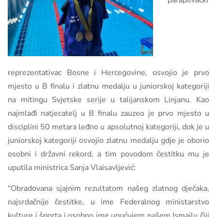
paraplivački
reprezentativac Bosne i Hercegovine, osvojio je prvo
mjesto u B finalu i zlatnu medalju u juniorskoj kategoriji
na mitingu Svjetske serije u talijanskom Linjanu. Kao
najmlađi natjecatelj u B finalu zauzeo je prvo mjesto u
disciplini 50 metara leđno u apsolutnoj kategoriji, dok je u
juniorskoj kategoriji osvojio zlatnu medalju gdje je oborio
osobni i državni rekord, a tim povodom čestitku mu je
uputila ministrica Sanja Vlaisavljević:
“Obradovana sjajnim rezultatom našeg zlatnog dječaka,
najsrdačnije čestitke, u ime Federalnog ministarstvo
kulture i športa i osobno ime upućujem našem Ismailu čiji