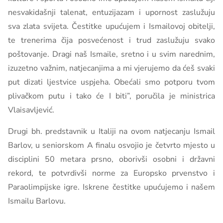
nesvakidašnji talenat, entuzijazam i upornost zaslužuju
sva zlata svijeta. Čestitke upućujem i Ismailovoj obitelji,
te trenerima čija posvećenost i trud zaslužuju svako
poštovanje. Dragi naš Ismaile, sretno i u svim narednim,
izuzetno važnim, natjecanjima a mi vjerujemo da ćeš svaki
put dizati ljestvice uspjeha. Obećali smo potporu tvom
plivačkom putu i tako će I biti”, poručila je ministrica
Vlaisavljević.
Drugi bh. predstavnik u Italiji na ovom natjecanju Ismail
Barlov, u seniorskom A finalu osvojio je četvrto mjesto u
disciplini 50 metara prsno, oborivši osobni i državni
rekord, te potvrdivši norme za Europsko prvenstvo i
Paraolimpijske igre. Iskrene čestitke upućujemo i našem
Ismailu Barlovu.