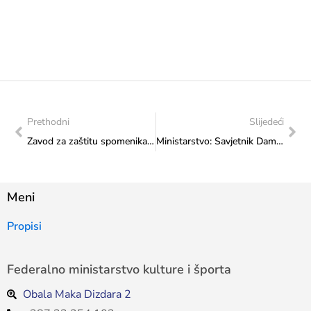
Prethodni
Slijedeći
Zavod za zaštitu spomenika: „Historijsko područje – memorijalni kompleks Crna kuća – spomenik žrtvama fašističkog terora u Kruščici“
Ministarstvo: Savjetnik Damir Bunoza susreo se s violinistkinjom Almom Dizdar
Meni
Propisi
Federalno ministarstvo kulture i športa
Obala Maka Dizdara 2