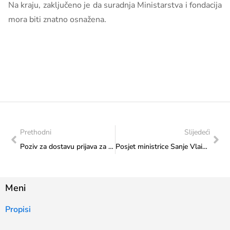
Na kraju, zaključeno je da suradnja Ministarstva i fondacija
mora biti znatno osnažena.
Prethodni
Slijedeći
Poziv za dostavu prijava za dodjelu nagrade za međukulturno dostignuće Federalnog ministarstva vanjskih i europskih poslova Republike Austrije
Posjet ministrice Sanje Vlaisavljević Javnom poduzeću Filmski Centar Sarajevo
Meni
Propisi