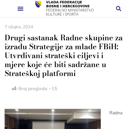
7 ožujka, 2024
Drugi sastanak Radne skupine za
izradu Strategije za mlade FBiH:
Utvrđivani strateški ciljevi i
mjere koje će biti sadržane u
Strateškoj platformi
Broj pregleda:
15
Radna