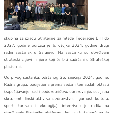
skupina za izradu Strategije za mlade Federacije BiH do
2027. godine održala je 6. ožujka 2024. godine drugi
radni sastanak u Sarajevu. Na sastanku su utvrđivani
strateški ciljevi i mjere koji će biti sadržani u Strateškoj
platformi.
Od prvog sastanka, održanog 25. siječnja 2024. godine,
Radna grupa, podijeljena prema sedam tematskih oblasti
(zapošljavanje, rad i poduzetništvo, obrazovanje, socijalna
skrb, omladinski aktivizam, zdravstvo, sigurnost, kultura,
šport, turizam i ekologija), intenzivno je radila na
utvrđivanju Strateške platforme. koja će biti dovršena do