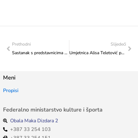
Prethodni
Slijedeći
Sastanak s predstavnicima Orijentalnog instituta Univerziteta u Sarajevu
Umjetnica Alisa Teletović po drugi put predstavila BiH na Internacionalnoj izložbi u Dubaiju
Meni
Propisi
Federalno ministarstvo kulture i športa
Obala Maka Dizdara 2
+387 33 254 103