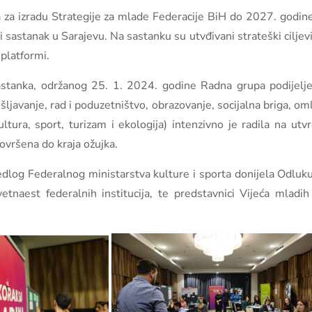
za izradu Strategije za mlade Federacije BiH do 2027. godine
i sastanak u Sarajevu. Na sastanku su utvđivani strateški ciljevi
 platformi.
stanka, održanog 25. 1. 2024. godine Radna grupa podijel
ošljavanje, rad i poduzetništvo, obrazovanje, socijalna briga, om
ultura, sport, turizam i ekologija) intenzivno je radila na ut
dovršena do kraja ožujka.
dlog Federalnog ministarstva kulture i sporta donijela Odluku
naest federalnih institucija, te predstavnici Vijeća mladih