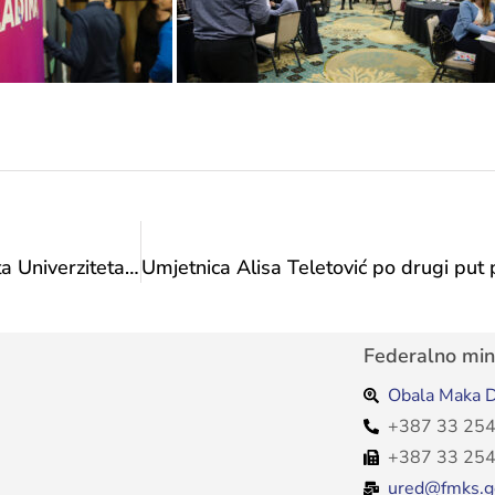
Sastanak sa predstavnicima Orijentalnog instituta Univerziteta u Sarajevu
Federalno mini
Obala Maka D
+387 33 254
+387 33 254
ured@fmks.g