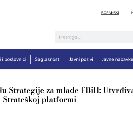
BOSANSKI
i i poslovnici
Saglasnosti
Javni pozivi
Javne nabavk
u Strategije za mlade FBiH: Utvrđiva
u Strateškoj platformi