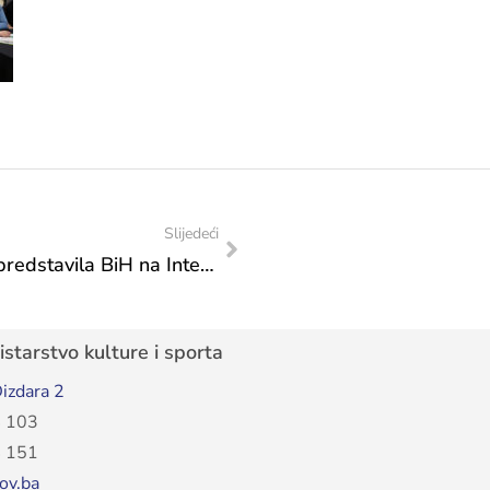
Slijedeći
Umjetnica Alisa Teletović po drugi put predstavila BiH na Internacionalnoj izložbi u Dubaiju
starstvo kulture i sporta
izdara 2
 103
 151
ov.ba