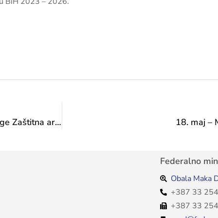
e u BiH 2023 – 2026.
Odluka o izboru najpovoljnijeg ponuđača za usluge Zaštitna arheološka istraživanja na Koridoru Vc za dionicu Putnikovo brdo Medakovo
18. maj –
Federalno mini
Obala Maka D
+387 33 254
+387 33 254