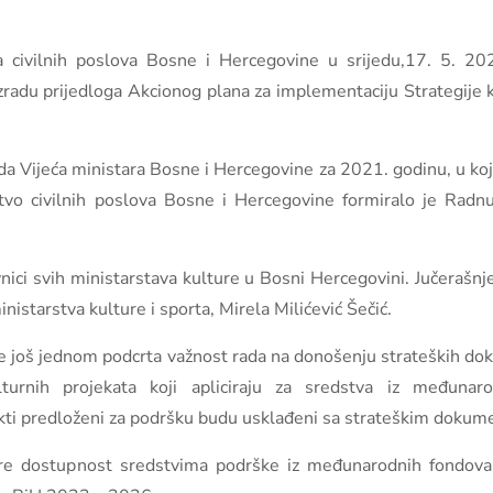
va civilnih poslova Bosne i Hercegovine u srijedu,17. 5. 20
radu prijedloga Akcionog plana za implementaciju Strategije 
 Vijeća ministara Bosne i Hercegovine za 2021. godinu, u koj
tvo civilnih poslova Bosne i Hercegovine formiralo je Radnu
ici svih ministarstava kulture u Bosni Hercegovini. Jučerašnj
istarstva kulture i sporta, Mirela Milićević Šečić.
 se još jednom podcrta važnost rada na donošenju strateških dok
turnih projekata koji apliciraju za sredstva iz međunar
ti predloženi za podršku budu usklađeni sa strateškim dokume
re dostupnost sredstvima podrške iz međunarodnih fondova o