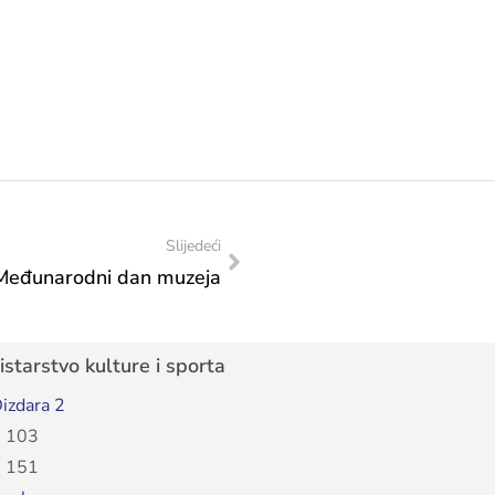
Slijedeći
 Međunarodni dan muzeja
starstvo kulture i sporta
izdara 2
 103
 151