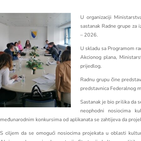
U organizaciji Ministarst
sastanak Radne grupe za iz
– 2026.
U skladu sa Programom rada
Akcionog plana, Ministars
prijedlog.
Radnu grupu čine predstavn
predstavnica Federalnog min
Sastanak je bio prilika da
neophodni nosiocima kul
međunarodnim konkursima od aplikanata se zahtijeva da projek
S ciljem da se omogući nosiocima projekata u oblasti kultu