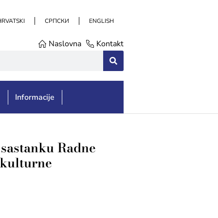
HRVATSKI
СРПСКИ
ENGLISH
Naslovna
Kontakt
e
Informacije
a sastanku Radne
 kulturne